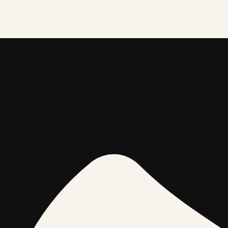
 sākt kustēties
s varēs apmeklēt vingrošanas nodarbības sešās novada viet