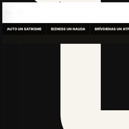
AUTO UN SATIKSME
BIZNESS UN NAUDA
BRĪVDIENAS UN AT
Fiziskā forma