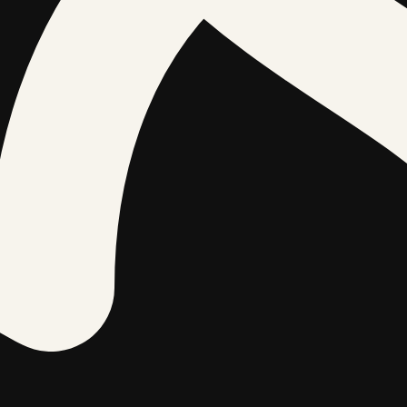
s pie konkrētās nodarbības kontaktpersonas. Pasākumi tiek 
ošana