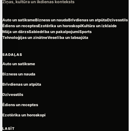
Ziņas, kultūra un ikdienas konteksts
Auto un satiksme
Bizness un nauda
Brīvdienas un atpūta
Dzīvesstils
Ēdiens un receptes
Ezotērika un horoskopi
Kultūra un izklaide
Māja un dārzs
Sabiedrība un pakalpojumi
Sports
Tehnoloģijas un zinātne
Veselība un labsajūta
SADAĻAS
Auto un satiksme
Bizness un nauda
Brīvdienas un atpūta
Dzīvesstils
Ēdiens un receptes
Ezotērika un horoskopi
LASĪT