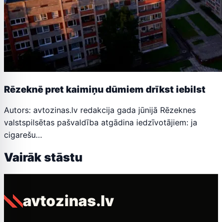
Rēzeknē pret kaimiņu dūmiem drīkst iebilst
Autors: avtozinas.lv redakcija gada jūnijā Rēzeknes
valstspilsētas pašvaldība atgādina iedzīvotājiem: ja
cigarešu…
Vairāk stāstu
avtozinas.lv