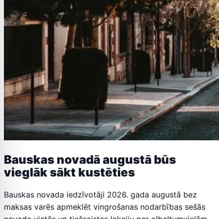
Bauskas novadā augustā būs
vieglāk sākt kustēties
Bauskas novada iedzīvotāji 2026. gada augustā bez
maksas varēs apmeklēt vingrošanas nodarbības sešās
novada vietās un tiešsaistes lekciju par olbaltumvielām