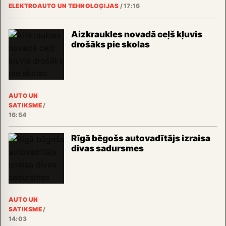
ELEKTROAUTO UN TEHNOLOĢIJAS
/
17:16
Aizkraukles novadā ceļš kļuvis
drošāks pie skolas
AUTO UN
SATIKSME
/
16:54
Rīgā bēgošs autovadītājs izraisa
divas sadursmes
AUTO UN
SATIKSME
/
14:03