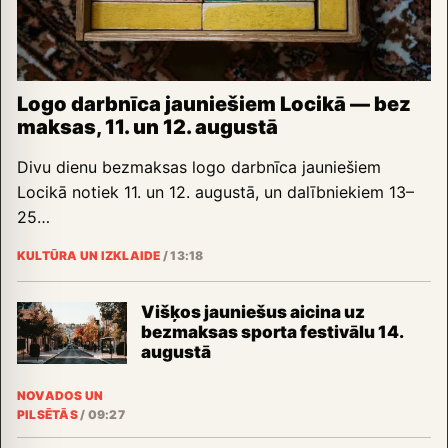
Logo darbnīca jauniešiem Locikā — bez
maksas, 11. un 12. augustā
Divu dienu bezmaksas logo darbnīca jauniešiem
Locikā notiek 11. un 12. augustā, un dalībniekiem 13–
25…
KULTŪRA UN IZKLAIDE
/
13:18
Višķos jauniešus aicina uz
bezmaksas sporta festivālu 14.
augustā
NOVADOS UN
PILSĒTĀS
/
09:27