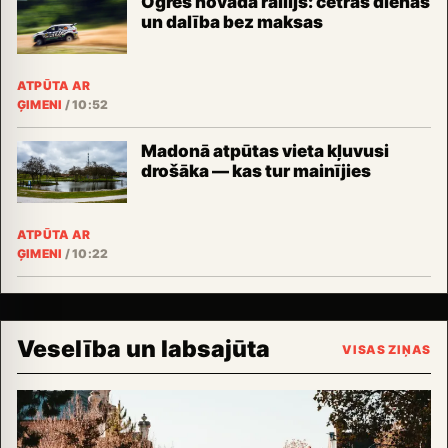
Ogres novada rallijs: četras dienas
un dalība bez maksas
ATPŪTA AR
ĢIMENI
/
10:52
Madonā atpūtas vieta kļuvusi
drošāka — kas tur mainījies
ATPŪTA AR
ĢIMENI
/
10:22
Veselība un labsajūta
VISAS ZIŅAS