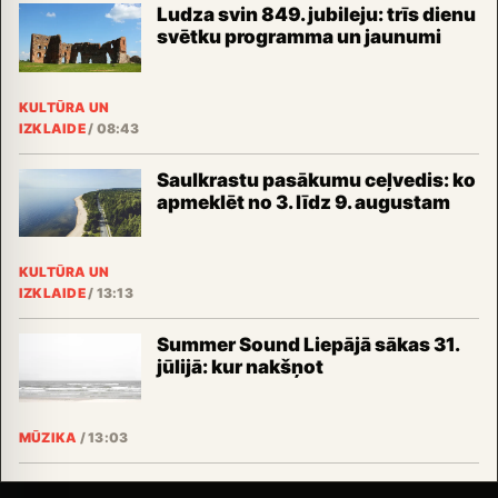
Ludza svin 849. jubileju: trīs dienu
svētku programma un jaunumi
KULTŪRA UN
IZKLAIDE
/
08:43
Saulkrastu pasākumu ceļvedis: ko
apmeklēt no 3. līdz 9. augustam
KULTŪRA UN
IZKLAIDE
/
13:13
Summer Sound Liepājā sākas 31.
jūlijā: kur nakšņot
MŪZIKA
/
13:03