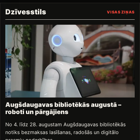
Dzīvesstils
VISAS ZIŅAS
Augšdaugavas bibliotēkās augustā –
roboti un pārgājiens
No 4. līdz 28. augustam Augšdaugavas bibliotēkās
notiks bezmaksas lasīšanas, radošās un digitālo
prasmju nodarbības…