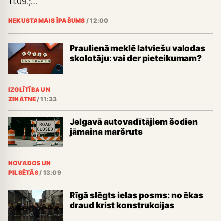
11.09.;…
NEKUSTAMAIS ĪPAŠUMS
/
12:00
Praulienā meklē latviešu valodas
skolotāju: vai der pieteikumam?
IZGLĪTĪBA UN
ZINĀTNE
/
11:33
Jelgavā autovadītājiem šodien
jāmaina maršruts
NOVADOS UN
PILSĒTĀS
/
13:09
Rīgā slēgts ielas posms: no ēkas
draud krist konstrukcijas