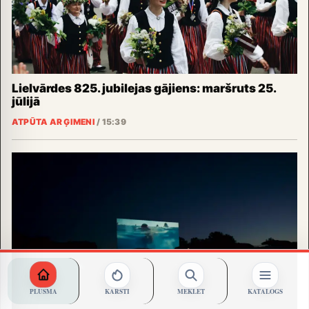
Lielvārdes 825. jubilejas gājiens: maršruts 25.
jūlijā
ATPŪTA AR ĢIMENI
/
15:39
PLŪSMA
KARSTI
MEKLĒT
KATALOGS