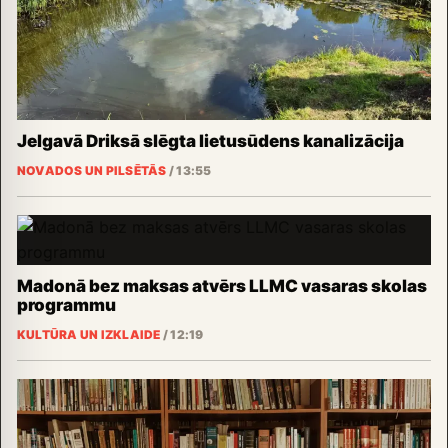
Jelgavā Driksā slēgta lietusūdens kanalizācija
NOVADOS UN PILSĒTĀS
/
13:55
Madonā bez maksas atvērs LLMC vasaras skolas
programmu
KULTŪRA UN IZKLAIDE
/
12:19