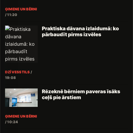
ĢIMENE UN BĒRNI
/
11:20
Praktiska dāvana izlaidumā: ko
pārbaudīt pirms izvēles
DZĪVESSTILS
/
19:08
Rēzeknē bērniem paveras īsāks
ceļš pie ārstiem
ĢIMENE UN BĒRNI
/
10:24