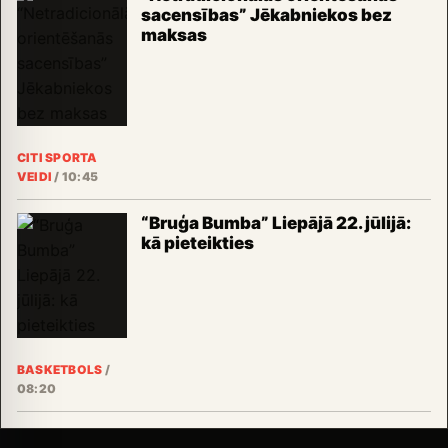
sacensības” Jēkabniekos bez
maksas
CITI SPORTA
VEIDI
/
10:45
“Bruģa Bumba” Liepājā 22. jūlijā:
kā pieteikties
BASKETBOLS
/
08:20