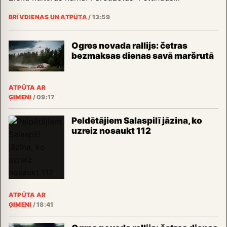
BRĪVDIENAS UN ATPŪTA
/
13:59
Ogres novada rallijs: četras
bezmaksas dienas savā maršrutā
ATPŪTA AR
ĢIMENI
/
09:17
Peldētājiem Salaspilī jāzina, ko
uzreiz nosaukt 112
ATPŪTA AR
ĢIMENI
/
18:41