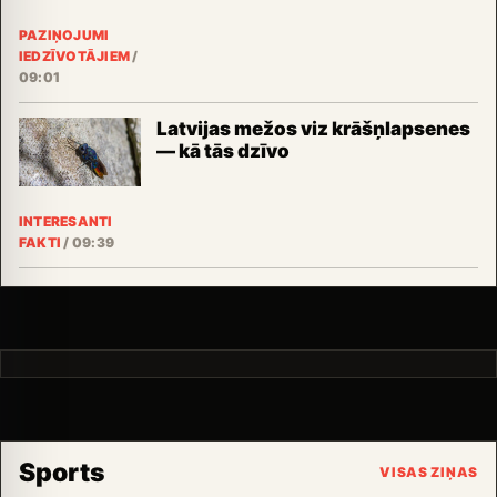
PAZIŅOJUMI
IEDZĪVOTĀJIEM
/
09:01
Latvijas mežos viz krāšņlapsenes
— kā tās dzīvo
INTERESANTI
FAKTI
/
09:39
Sports
VISAS ZIŅAS