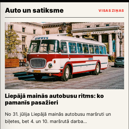
Auto un satiksme
VISAS ZIŅAS
Liepājā mainās autobusu ritms: ko
pamanīs pasažieri
No 31. jūlija Liepājā mainās autobusu maršruti un
biļetes, bet 4. un 10. maršrutā darba…