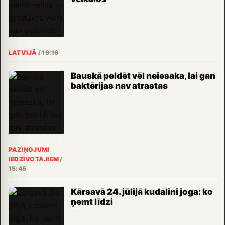
LATVIJĀ
/
19:16
Bauskā peldēt vēl neiesaka, lai gan
baktērijas nav atrastas
PAZIŅOJUMI
IEDZĪVOTĀJIEM
/
15:45
Kārsavā 24. jūlijā kudalini joga: ko
ņemt līdzi