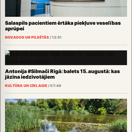
Salaspils pacientiem ērtāka piekļuve veselības
aprūpei
NOVADOS UN PILSĒTĀS
/
12:51
Antonija #Silmači Rīgā: balets 15. augustā: kas
jāzina iedzīvotājiem
KULTŪRA UN IZKLAIDE
/
07:44