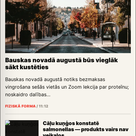
Bauskas novadā augustā būs vieglāk
sākt kustēties
Bauskas novadā augustā notiks bezmaksas
vingrošana sešās vietās un Zoom lekcija par proteīnu;
noskaidro dalības…
FIZISKĀ FORMA
/
11:12
Cāļu kuņģos konstatē
salmonellas — produkts vairs nav
veikalos