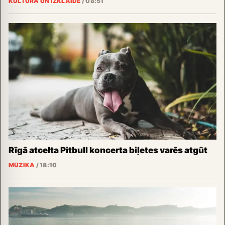
KULTŪRA UN IZKLAIDE
/
08:51
Rīgā atcelta Pitbull koncerta biļetes varēs atgūt
MŪZIKA
/
18:10