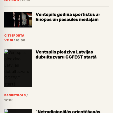
FUTBOLS
/
12:24
Ventspils godina sportistus ar
Eiropas un pasaules medaļām
CITI SPORTA
VEIDI
/
10:00
Ventspils piedzīvo Latvijas
dubultuzvaru GGFEST startā
BASKETBOLS
/
12:00
“Netradicionālās orientēšanās