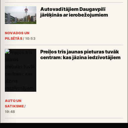
Autovadītājiem Daugavpilī
jārēķinās ar ierobežojumiem
NOVADOS UN
PILSĒTĀS
/
10:53
Preiļos trīs jaunas pieturas tuvāk
centram: kas jāzina iedzīvotājiem
AUTO UN
SATIKSME
/
19:48