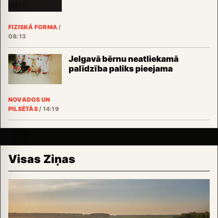
FIZISKĀ FORMA
/
08:13
Jelgavā bērnu neatliekamā
palīdzība paliks pieejama
NOVADOS UN
PILSĒTĀS
/
14:19
Visas Ziņas