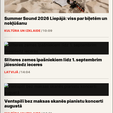
Summer Sound 2026 Liepājā: viss par biļetēm un
nokļūšanu
KULTŪRA UN IZKLAIDE
/
10:09
Slīteres zemes īpašniekiem līdz 1. septembrim
jāiesniedz ieceres
LATVIJĀ
/
14:04
Ventspilī bez maksas skanēs pianistu koncerti
augustā