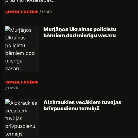
ĢIMENE UN BĒRNI
/
11:43
Murjāņos Ukrainas policistu
bērniem dod mierīgu vasaru
ĢIMENE UN BĒRNI
/
16:25
Aizkraukles vecākiem tuvojas
brīvpusdienu termiņš