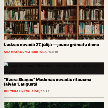
Ludzas novadā 27. jūlijā — jauno grāmatu diena
GRĀMATAS UN LITERATŪRA
/
08:19
“Ezera Skaņas” Madonas novadā: rītausma
laivās 1. augustā
KULTŪRA UN IZKLAIDE
/
15:23