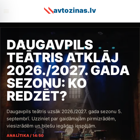
avtozinas.lv
avtozinas.lv
DAUGAVPILS
TEĀTRIS ATKLĀJ
2026./2027. GADA
SEZONU: KO
REDZĒT?
Daugavpils teātris uzsāk 2026./2027. gada sezonu 5.
septembrī. Uzziniet par gaidāmajām pirmizrādēm,
viesizrādēm un biļešu iegādes iespējām.
ANALĪTIKA
/
14:50