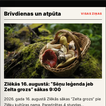
Brīvdienas un atpūta
VISAS ZIŅAS
Zlēkās 16. augustā: “Sēņu leģenda jeb
Zelta grozs” sākas 9:00
2026. gada 16. augustā Zlēkās sākas “Zelta grozs” pie
Zlēku kultūras nama. Paredzētas 4 stundas…