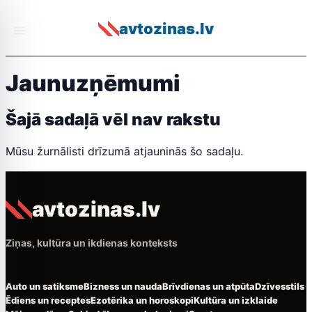
avtozinas.lv
Jaunuzņēmumi
Šajā sadaļā vēl nav rakstu
Mūsu žurnālisti drīzumā atjauninās šo sadaļu.
avtozinas.lv
Ziņas, kultūra un ikdienas konteksts
Auto un satiksme
Bizness un nauda
Brīvdienas un atpūta
Dzīvesstils
Ēdiens un receptes
Ezotērika un horoskopi
Kultūra un izklaide