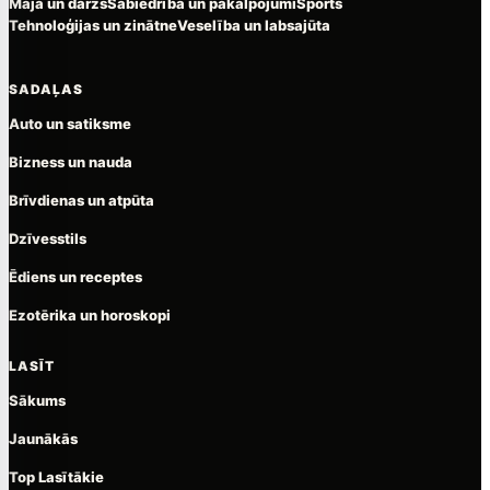
Māja un dārzs
Sabiedrība un pakalpojumi
Sports
Tehnoloģijas un zinātne
Veselība un labsajūta
SADAĻAS
Auto un satiksme
Bizness un nauda
Brīvdienas un atpūta
Dzīvesstils
Ēdiens un receptes
Ezotērika un horoskopi
LASĪT
Sākums
Jaunākās
Top Lasītākie