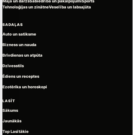
Māja un dārzs
Sabiedrība un pakalpojumi
Sports
Tehnoloģijas un zinātne
Veselība un labsajūta
SADAĻAS
Auto un satiksme
Bizness un nauda
Brīvdienas un atpūta
Dzīvesstils
Ēdiens un receptes
Ezotērika un horoskopi
LASĪT
Sākums
Jaunākās
Top Lasītākie