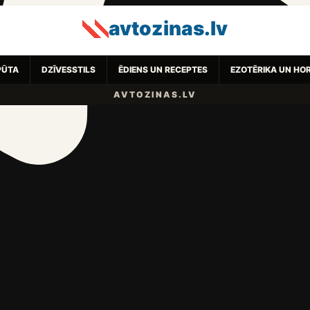
avtozinas.lv
PŪTA
DZĪVESSTILS
ĒDIENS UN RECEPTES
EZOTĒRIKA UN HO
AVTOZINAS.LV