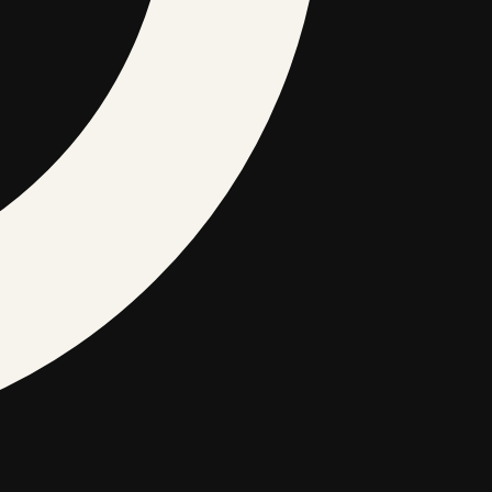
ārzs
Sabiedrība un pakalpojumi
Sports
Tehnoloģijas un zinātne
JURIDISKĀ INFORMĀCIJA
Privātuma politika
Sīkdatņu politika
Lietošanas noteikumi