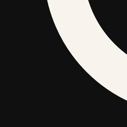
Auto un satiksme
Bizness un nauda
Brīvdienas un atpūta
Dzīvesstils
Ē
Veselība un labsajūta
SADAĻAS
LASĪT
Auto un satiksme
Sākums
Bizness un nauda
Jaunākās
Brīvdienas un atpūta
Top Lasītākie
Dzīvesstils
Ēdiens un receptes
Ezotērika un horoskopi
© 2026 avtozinas.lv