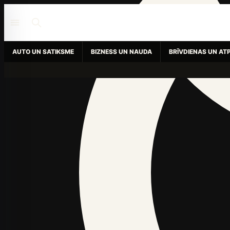
AUTO UN SATIKSME
BIZNESS UN NAUDA
BRĪVDIENAS UN AT
Hokejs
Šajā sadaļā vēl nav rakstu
Mūsu žurnālisti drīzumā atjauninās šo sadaļu.
avtozinas.lv