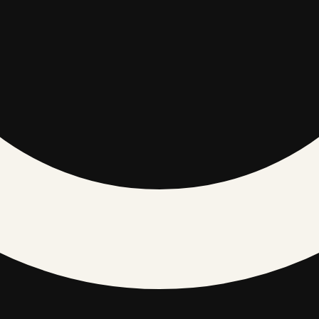
diens un receptes
Ezotērika un horoskopi
Kultūra un izklaide
Māja un d
REDAKCIJA / UZTICĪBA
Par mums
Redakcijas vadlīnijas
Ārējo saišu politika
Kontakti