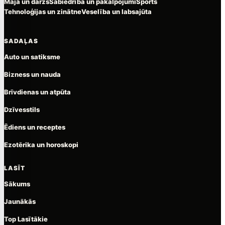
Māja un dārzs
Sabiedrība un pakalpojumi
Sports
Tehnoloģijas un zinātne
Veselība un labsajūta
SADAĻAS
Auto un satiksme
Bizness un nauda
Brīvdienas un atpūta
Dzīvesstils
Ēdiens un receptes
Ezotērika un horoskopi
LASĪT
Sākums
Jaunākās
Top Lasītākie