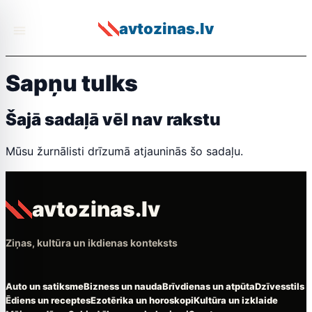
avtozinas.lv
Sapņu tulks
Šajā sadaļā vēl nav rakstu
Mūsu žurnālisti drīzumā atjauninās šo sadaļu.
avtozinas.lv
Ziņas, kultūra un ikdienas konteksts
Auto un satiksme
Bizness un nauda
Brīvdienas un atpūta
Dzīvesstils
Ēdiens un receptes
Ezotērika un horoskopi
Kultūra un izklaide