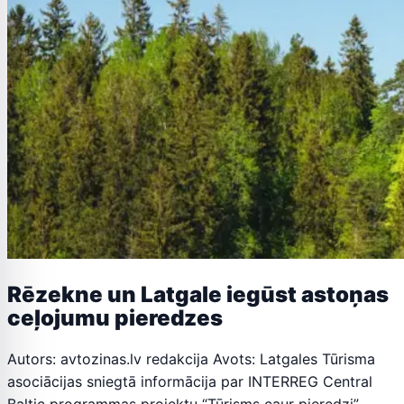
Rēzekne un Latgale iegūst astoņas
ceļojumu pieredzes
Autors: avtozinas.lv redakcija Avots: Latgales Tūrisma
asociācijas sniegtā informācija par INTERREG Central
Baltic programmas projektu “Tūrisms caur pieredzi”