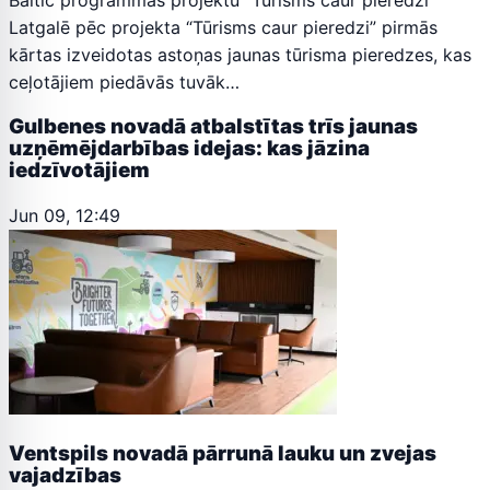
Latgalē pēc projekta “Tūrisms caur pieredzi” pirmās
kārtas izveidotas astoņas jaunas tūrisma pieredzes, kas
ceļotājiem piedāvās tuvāk…
Gulbenes novadā atbalstītas trīs jaunas
uzņēmējdarbības idejas: kas jāzina
iedzīvotājiem
Jun 09, 12:49
Ventspils novadā pārrunā lauku un zvejas
vajadzības