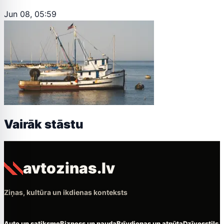
Jun 08, 05:59
Vairāk stāstu
avtozinas.lv
Ziņas, kultūra un ikdienas konteksts
Auto un satiksme
Bizness un nauda
Brīvdienas un atpūta
Dzīvesstils