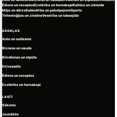
Ēdiens un receptes
Ezotērika un horoskopi
Kultūra un izklaide
Māja un dārzs
Sabiedrība un pakalpojumi
Sports
Tehnoloģijas un zinātne
Veselība un labsajūta
SADAĻAS
Auto un satiksme
Bizness un nauda
Brīvdienas un atpūta
Dzīvesstils
Ēdiens un receptes
Ezotērika un horoskopi
LASĪT
Sākums
Jaunākās