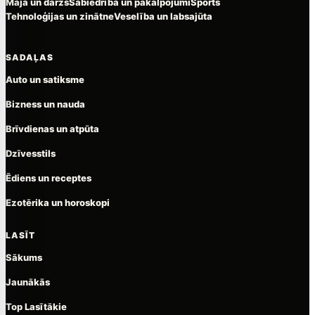
Māja un dārzs
Sabiedrība un pakalpojumi
Sports
Tehnoloģijas un zinātne
Veselība un labsajūta
SADAĻAS
Auto un satiksme
Bizness un nauda
Brīvdienas un atpūta
Dzīvesstils
Ēdiens un receptes
Ezotērika un horoskopi
LASĪT
Sākums
Jaunākās
Top Lasītākie