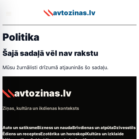
avtozinas.lv
Politika
Šajā sadaļā vēl nav rakstu
Mūsu žurnālisti drīzumā atjauninās šo sadaļu.
avtozinas.lv
Ziņas, kultūra un ikdienas konteksts
Auto un satiksme
Bizness un nauda
Brīvdienas un atpūta
Dzīvesstils
Ēdiens un receptes
Ezotērika un horoskopi
Kultūra un izklaide