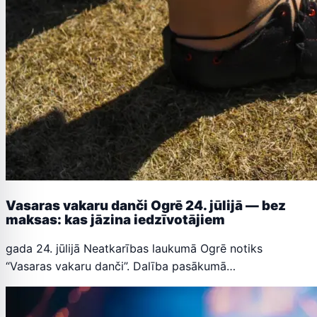
Vasaras vakaru danči Ogrē 24. jūlijā — bez
maksas: kas jāzina iedzīvotājiem
gada 24. jūlijā Neatkarības laukumā Ogrē notiks
“Vasaras vakaru danči”. Dalība pasākumā…