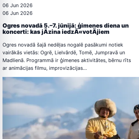
06 Jun 2026
06 Jun 2026
Ogres novadā 5.–7. jūnijā: ģimenes diena un
koncerti: kas jÄzina iedzÄ«votÄjiem
Ogres novadā šajā nedēļas nogalē pasākumi notiek
vairākās vietās: Ogrē, Lielvārdē, Tomē, Jumpravā un
Madlienā. Programmā ir ģimenes aktivitātes, bērnu rīts
ar animācijas filmu, improvizācijas…