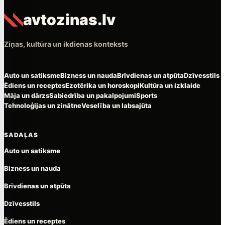
avtozinas.lv
Ziņas, kultūra un ikdienas konteksts
Auto un satiksme
Bizness un nauda
Brīvdienas un atpūta
Dzīvesstils
Ēdiens un receptes
Ezotērika un horoskopi
Kultūra un izklaide
Māja un dārzs
Sabiedrība un pakalpojumi
Sports
Tehnoloģijas un zinātne
Veselība un labsajūta
SADAĻAS
Auto un satiksme
Bizness un nauda
Brīvdienas un atpūta
Dzīvesstils
Ēdiens un receptes