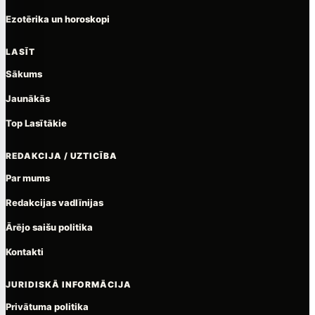
Ezotērika un horoskopi
LASĪT
Sākums
Jaunākās
Top Lasītākie
REDAKCIJA / UZTICĪBA
Par mums
Redakcijas vadlīnijas
Ārējo saišu politika
Kontakti
JURIDISKĀ INFORMĀCIJA
Privātuma politika