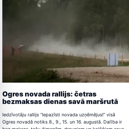
Ogres novada rallijs: četras
bezmaksas dienas savā maršrutā
Iedzīvotāju rallijs “Iepazīsti novada uzņēmējus!” visā
Ogres novadā notiks 8., 9., 15. un 16. augustā. Dalība ir
bez maksas, taču ģimenēm, draugiem un kolēģiem sava