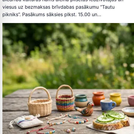
viesus uz bezmaksas brīvdabas pasākumu “Tautu
pikniks”. Pasākums sāksies plkst. 15.00 un…