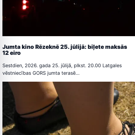
Jumta kino Rēzeknē 25. jūlijā: biļete maksās
12 eiro
Sestdien, 2026. gada 25. jūlijā, plkst. 20.00 Latgales
vēstniecības GORS jumta terasē…