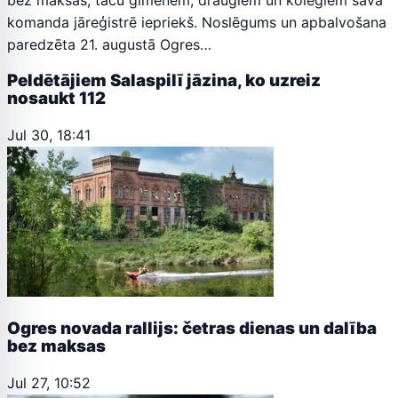
komanda jāreģistrē iepriekš. Noslēgums un apbalvošana
paredzēta 21. augustā Ogres…
Peldētājiem Salaspilī jāzina, ko uzreiz
nosaukt 112
Jul 30, 18:41
Ogres novada rallijs: četras dienas un dalība
bez maksas
Jul 27, 10:52