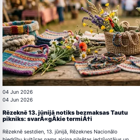
04 Jun 2026
04 Jun 2026
Rēzeknē 13. jūnijā notiks bezmaksas Tautu
pikniks: svarÄ«gÄkie termiÅ†i
Rēzeknē sestdien, 13. jūnijā, Rēzeknes Nacionālo
biedrību kultūras nams aicina pilsētas iedzīvotājus un