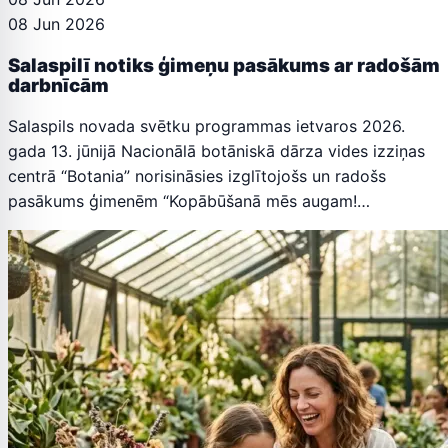
08 Jun 2026
Salaspilī notiks ģimeņu pasākums ar radošām
darbnīcām
Salaspils novada svētku programmas ietvaros 2026.
gada 13. jūnijā Nacionālā botāniskā dārza vides izziņas
centrā “Botania” norisināsies izglītojošs un radošs
pasākums ģimenēm “Kopābūšanā mēs augam!…