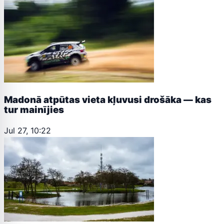
Madonā atpūtas vieta kļuvusi drošāka — kas
tur mainījies
Jul 27, 10:22