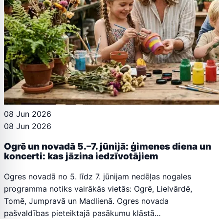
08 Jun 2026
08 Jun 2026
Ogrē un novadā 5.–7. jūnijā: ģimenes diena un
koncerti: kas jāzina iedzīvotājiem
Ogres novadā no 5. līdz 7. jūnijam nedēļas nogales
programma notiks vairākās vietās: Ogrē, Lielvārdē,
Tomē, Jumpravā un Madlienā. Ogres novada
pašvaldības pieteiktajā pasākumu klāstā…