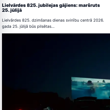
Lielvārdes 825. jubilejas gājiens: maršruts
25. jūlijā
Lielvārdes 825. dzimšanas dienas svinību centrā 2026.
gada 25. jūlijā būs pilsētas…