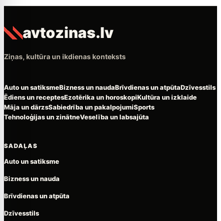
avtozinas.lv
Ziņas, kultūra un ikdienas konteksts
Auto un satiksme
Bizness un nauda
Brīvdienas un atpūta
Dzīvesstils
Ēdiens un receptes
Ezotērika un horoskopi
Kultūra un izklaide
Māja un dārzs
Sabiedrība un pakalpojumi
Sports
Tehnoloģijas un zinātne
Veselība un labsajūta
SADAĻAS
Auto un satiksme
Bizness un nauda
Brīvdienas un atpūta
Dzīvesstils