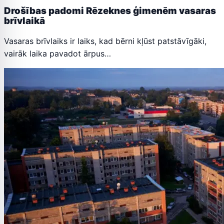
Drošības padomi Rēzeknes ģimenēm vasaras
brīvlaikā
Vasaras brīvlaiks ir laiks, kad bērni kļūst patstāvīgāki,
vairāk laika pavadot ārpus…