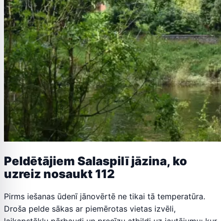
Peldētājiem Salaspilī jāzina, ko
uzreiz nosaukt 112
Pirms iešanas ūdenī jānovērtē ne tikai tā temperatūra.
Droša pelde sākas ar piemērotas vietas izvēli,
laikapstākļu pārbaudi un precīzu atbildi uz jautājumu: kur