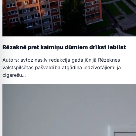
Rēzeknē pret kaimiņu dūmiem drīkst iebilst
Autors: avtozinas.lv redakcija gada jūnijā Rēzeknes
valstspilsētas pašvaldība atgādina iedzīvotājiem: ja
cigarešu…