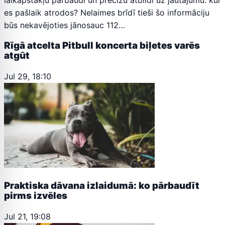
es pašlaik atrodos? Nelaimes brīdī tieši šo informāciju
būs nekavējoties jānosauc 112…
Rīgā atcelta Pitbull koncerta biļetes varēs
atgūt
Jul 29, 18:10
Praktiska dāvana izlaidumā: ko pārbaudīt
pirms izvēles
Jul 21, 19:08