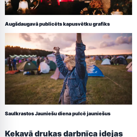
Augšdaugavā publicēts kapusvētku grafiks
Saulkrastos Jauniešu diena pulcē jauniešus
Ķekavā drukas darbnīca idejas