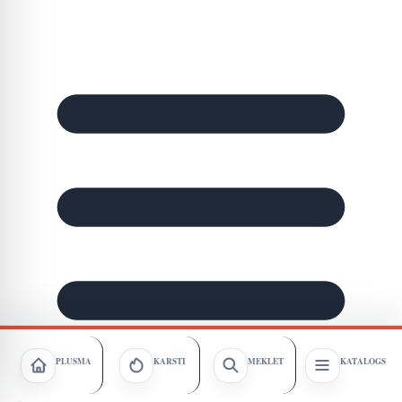
PLŪSMA
KARSTI
MEKLĒT
KATALOGS