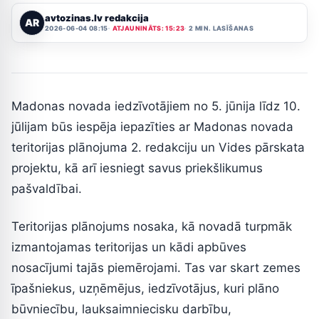
avtozinas.lv redakcija
AR
2026-06-04 08:15
ATJAUNINĀTS: 15:23
2 MIN. LASĪŠANAS
Madonas novada iedzīvotājiem no 5. jūnija līdz 10.
jūlijam būs iespēja iepazīties ar Madonas novada
teritorijas plānojuma 2. redakciju un Vides pārskata
projektu, kā arī iesniegt savus priekšlikumus
pašvaldībai.
Teritorijas plānojums nosaka, kā novadā turpmāk
izmantojamas teritorijas un kādi apbūves
nosacījumi tajās piemērojami. Tas var skart zemes
īpašniekus, uzņēmējus, iedzīvotājus, kuri plāno
būvniecību, lauksaimniecisku darbību,