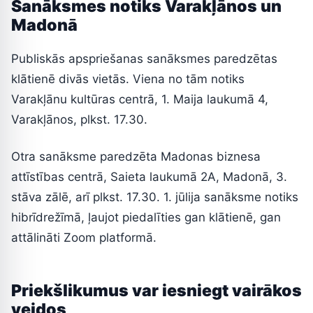
Sanāksmes notiks Varakļānos un
Madonā
Publiskās apspriešanas sanāksmes paredzētas
klātienē divās vietās. Viena no tām notiks
Varakļānu kultūras centrā, 1. Maija laukumā 4,
Varakļānos, plkst. 17.30.
Otra sanāksme paredzēta Madonas biznesa
attīstības centrā, Saieta laukumā 2A, Madonā, 3.
stāva zālē, arī plkst. 17.30. 1. jūlija sanāksme notiks
hibrīdrežīmā, ļaujot piedalīties gan klātienē, gan
attālināti Zoom platformā.
Priekšlikumus var iesniegt vairākos
veidos