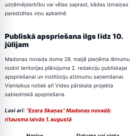
uzņēmējdarbību vai vēlas saprast, kādas izmaiņas
paredzētas viņu apkaimē.
Publiskā apspriešana ilgs līdz 10.
jūlijam
Madonas novada dome 28. maijā pieņēma lēmumu
nodot teritorijas plānojuma 2. redakciju publiskajai
apspriešanai un institūciju atzinumu saņemšanai.
Vienlaikus notiek arī Vides pārskata projekta
sabiedriskā apspriešana.
Lasi arī:
“Ezera Skaņas” Madonas novadā:
rītausma laivās 1. augustā
Norise
Datums vai vieta