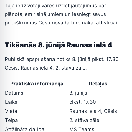
Tajā iedzīvotāji varēs uzdot jautājumus par
plānotajiem risinājumiem un iesniegt savus
priekšlikumus Cēsu novada turpmākai attīstībai.
Tikšanās 8. jūnijā Raunas ielā 4
Publiskā apspriešana notiks 8. jūnijā plkst. 17.30
Cēsīs, Raunas ielā 4, 2. stāva zālē.
Praktiskā informācija
Detaļas
Datums
8. jūnijs
Laiks
plkst. 17.30
Vieta
Raunas iela 4, Cēsis
Telpa
2. stāva zāle
Attālināta dalība
MS Teams