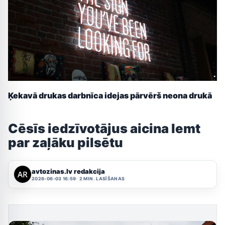
Ķekavā drukas darbnīca idejas pārvērš neona drukā
Cēsīs iedzīvotājus aicina lemt
par zaļāku pilsētu
avtozinas.lv redakcija
2026-06-03 16:59
2 MIN. LASĪŠANAS