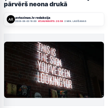
pārvērš neona drukā
avtozinas.lv redakcija
2026-06-03 19:00
ATJAUNINĀTS: 20:59
2 MIN. LASĪŠANAS