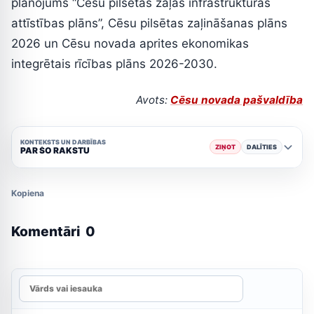
plānojums “Cēsu pilsētas zaļās infrastruktūras
attīstības plāns”, Cēsu pilsētas zaļināšanas plāns
2026 un Cēsu novada aprites ekonomikas
integrētais rīcības plāns 2026-2030.
Avots:
Cēsu novada pašvaldība
KONTEKSTS UN DARBĪBAS
ZIŅOT
DALĪTIES
PAR ŠO RAKSTU
Kopiena
Komentāri
0