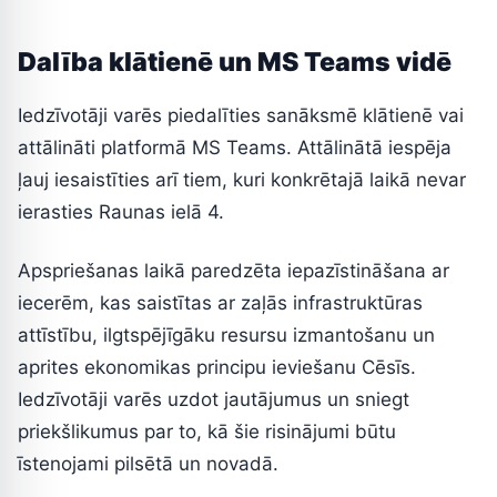
Dalība klātienē un MS Teams vidē
Iedzīvotāji varēs piedalīties sanāksmē klātienē vai
attālināti platformā MS Teams. Attālinātā iespēja
ļauj iesaistīties arī tiem, kuri konkrētajā laikā nevar
ierasties Raunas ielā 4.
Apspriešanas laikā paredzēta iepazīstināšana ar
iecerēm, kas saistītas ar zaļās infrastruktūras
attīstību, ilgtspējīgāku resursu izmantošanu un
aprites ekonomikas principu ieviešanu Cēsīs.
Iedzīvotāji varēs uzdot jautājumus un sniegt
priekšlikumus par to, kā šie risinājumi būtu
īstenojami pilsētā un novadā.