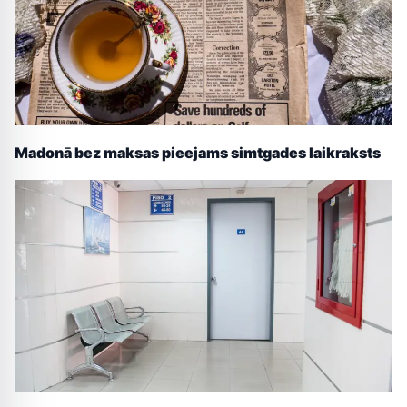
Madonā bez maksas pieejams simtgades laikraksts