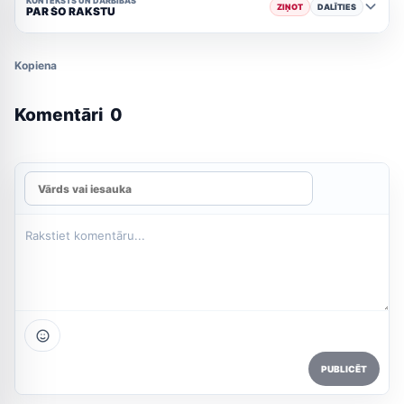
KONTEKSTS UN DARBĪBAS
ZIŅOT
DALĪTIES
PAR ŠO RAKSTU
Kopiena
Komentāri
0
PUBLICĒT