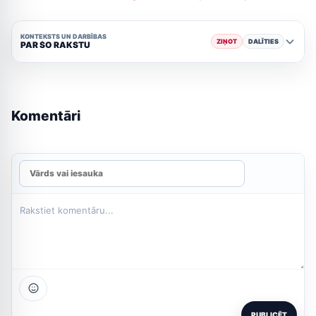
KONTEKSTS UN DARBĪBAS
ZIŅOT
DALĪTIES
PAR ŠO RAKSTU
Komentāri
PUBLICĒT