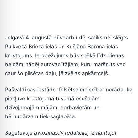
Jelgavā 4. augustā būvdarbu dēļ satiksmei slēgts
Pulkveža Brieža ielas un Krišjāņa Barona ielas
krustojums. Ierobežojums būs spēkā līdz dienas
beigām, tādēļ autovadītājiem, kuru maršruts ved
caur šo pilsētas daļu, jāizvēlas apkārtceļš.
Pašvaldības iestāde “Pilsētsaimniecība” norāda, ka
piekļuve krustojuma tuvumā esošajām
dzīvojamajām mājām, darbavietām un
bērnudārzam tiek saglabāta.
Sagatavoja avtozinas.lv redakcija, izmantojot