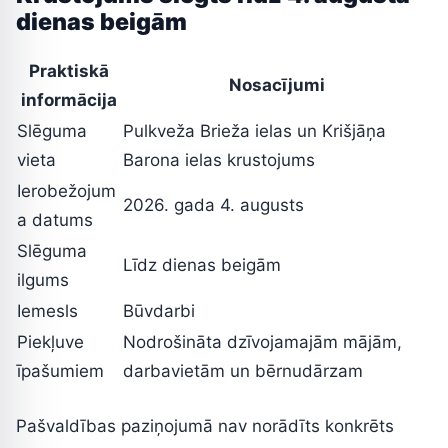
dienas beigām
Praktiskā
Nosacījumi
informācija
Slēguma
Pulkveža Brieža ielas un Krišjāņa
vieta
Barona ielas krustojums
Ierobežojum
2026. gada 4. augusts
a datums
Slēguma
Līdz dienas beigām
ilgums
Iemesls
Būvdarbi
Piekļuve
Nodrošināta dzīvojamajām mājām,
īpašumiem
darbavietām un bērnudārzam
Pašvaldības paziņojumā nav norādīts konkrēts