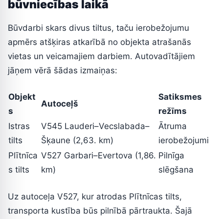
būvniecības laikā
Būvdarbi skars divus tiltus, taču ierobežojumu
apmērs atšķiras atkarībā no objekta atrašanās
vietas un veicamajiem darbiem. Autovadītājiem
jāņem vērā šādas izmaiņas:
Objekt
Satiksmes
Autoceļš
s
režīms
Istras
V545 Lauderi–Vecslabada–
Ātruma
tilts
Šķaune (2,63. km)
ierobežojumi
Plītnīca
V527 Garbari–Evertova (1,86.
Pilnīga
s tilts
km)
slēgšana
Uz autoceļa V527, kur atrodas Plītnīcas tilts,
transporta kustība būs pilnībā pārtraukta. Šajā