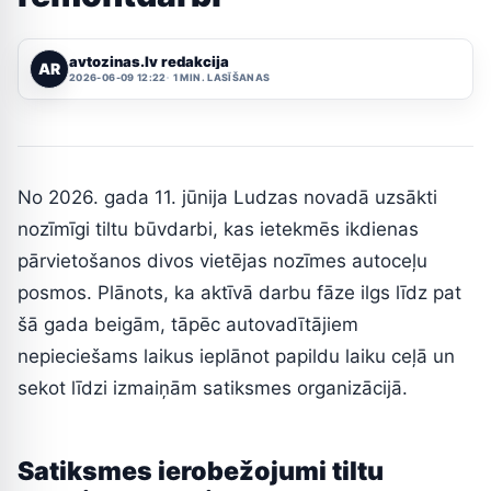
avtozinas.lv redakcija
AR
2026-06-09 12:22
1 MIN. LASĪŠANAS
No 2026. gada 11. jūnija Ludzas novadā uzsākti
nozīmīgi tiltu būvdarbi, kas ietekmēs ikdienas
pārvietošanos divos vietējas nozīmes autoceļu
posmos. Plānots, ka aktīvā darbu fāze ilgs līdz pat
šā gada beigām, tāpēc autovadītājiem
nepieciešams laikus ieplānot papildu laiku ceļā un
sekot līdzi izmaiņām satiksmes organizācijā.
Satiksmes ierobežojumi tiltu