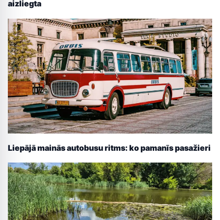
aizliegta
Liepājā mainās autobusu ritms: ko pamanīs pasažieri