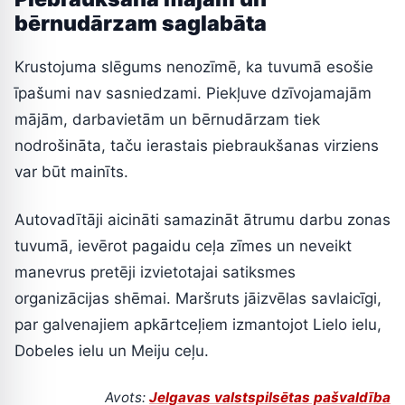
bērnudārzam saglabāta
Krustojuma slēgums nenozīmē, ka tuvumā esošie
īpašumi nav sasniedzami. Piekļuve dzīvojamajām
mājām, darbavietām un bērnudārzam tiek
nodrošināta, taču ierastais piebraukšanas virziens
var būt mainīts.
Autovadītāji aicināti samazināt ātrumu darbu zonas
tuvumā, ievērot pagaidu ceļa zīmes un neveikt
manevrus pretēji izvietotajai satiksmes
organizācijas shēmai. Maršruts jāizvēlas savlaicīgi,
par galvenajiem apkārtceļiem izmantojot Lielo ielu,
Dobeles ielu un Meiju ceļu.
Avots:
Jelgavas valstspilsētas pašvaldība