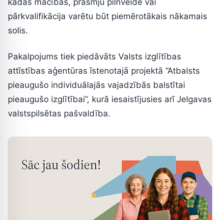
kādas mācības, prasmju pilnveide vai
pārkvalifikācija varētu būt piemērotākais nākamais
solis.
Pakalpojums tiek piedāvāts Valsts izglītības
attīstības aģentūras īstenotajā projektā “Atbalsts
pieaugušo individuālajās vajadzībās balstītai
pieaugušo izglītībai”, kurā iesaistījusies arī Jelgavas
valstspilsētas pašvaldība.