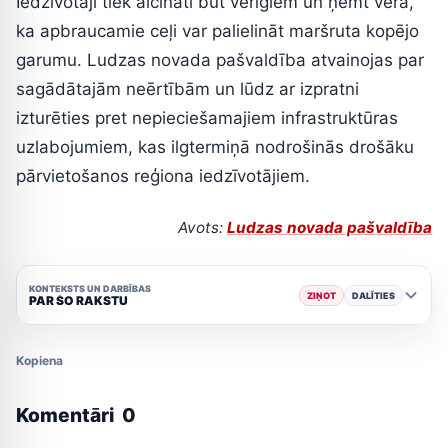
Iedzīvotāji tiek aicināti būt vērīgiem un ņemt vērā,
ka apbraucamie ceļi var palielināt maršruta kopējo
garumu. Ludzas novada pašvaldība atvainojas par
sagādātajām neērtībām un lūdz ar izpratni
izturēties pret nepieciešamajiem infrastruktūras
uzlabojumiem, kas ilgtermiņā nodrošinās drošāku
pārvietošanos reģiona iedzīvotājiem.
Avots:
Ludzas novada pašvaldība
KONTEKSTS UN DARBĪBAS
ZIŅOT
DALĪTIES
PAR ŠO RAKSTU
Kopiena
Komentāri
0