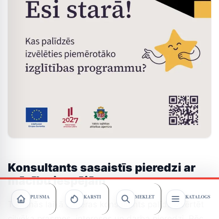
Konsultants sasaistīs pieredzi ar
mācību iespējām
PLŪSMA
KARSTI
MEKLĒT
KATALOGS
Tikšanās laikā karjeras konsultants palīdz izvērtēt
cilvēka prasmes, intereses un darba pieredzi. Pēc