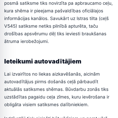
posmā satiksme tiks novirzīta pa apbraucamo ceļu,
kura shēma ir pieejama pašvaldības oficiālajos
informācijas kanālos. Savukārt uz Istras tilta (ceļš
V545) satiksme netiks pilnībā apturēta, taču
drošības apsvērumu dēļ tiks ieviesti braukšanas
ātruma ierobežojumi.
Ieteikumi autovadītājiem
Lai izvairītos no liekas aizkavēšanās, aicinām
autovadītājus pirms došanās ceļā pārbaudīt
aktuālās satiksmes shēmas. Būvdarbu zonās tiks
uzstādītas pagaidu ceļa zīmes, kuru ievērošana ir
obligāta visiem satiksmes dalībniekiem.