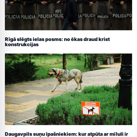
Rīgā slēgts ielas posms: no ēkas draud krist
konstrukcijas
Daugavpils suņu īpašniekiem: kur atpūta ar mīluli ir