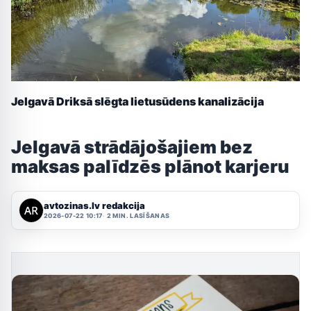
Jelgavā Driksā slēgta lietusūdens kanalizācija
Jelgavā strādājošajiem bez
maksas palīdzēs plānot karjeru
avtozinas.lv redakcija
2026-07-22 10:17
2 MIN. LASĪŠANAS