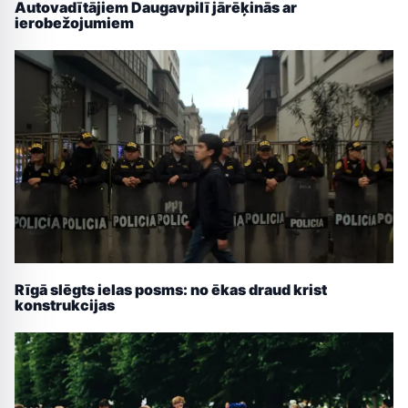
Autovadītājiem Daugavpilī jārēķinās ar
ierobežojumiem
Rīgā slēgts ielas posms: no ēkas draud krist
konstrukcijas