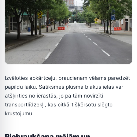
Izvēloties apkārtceļu, braucienam vēlams paredzēt
papildu laiku. Satiksmes plūsma blakus ielās var
atšķirties no ierastās, jo pa tām novirzīti
transportlīdzekļi, kas citkārt šķērsotu slēgto
krustojumu.
Piebraukšana mājām un