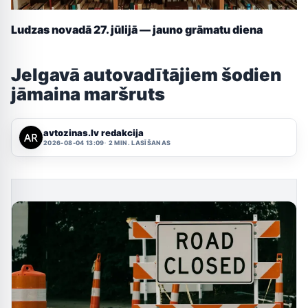
Ludzas novadā 27. jūlijā — jauno grāmatu diena
Jelgavā autovadītājiem šodien
jāmaina maršruts
avtozinas.lv redakcija
2026-08-04 13:09
2 MIN. LASĪŠANAS