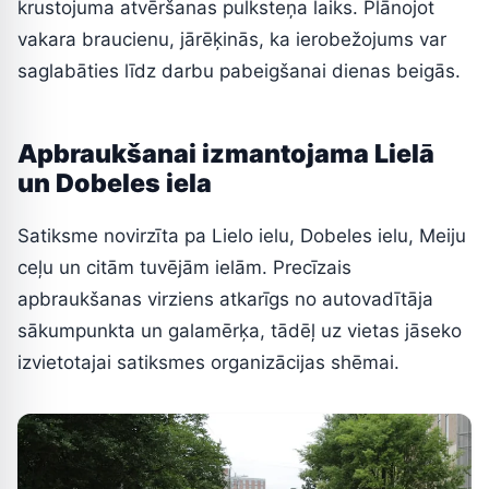
krustojuma atvēršanas pulksteņa laiks. Plānojot
vakara braucienu, jārēķinās, ka ierobežojums var
saglabāties līdz darbu pabeigšanai dienas beigās.
Apbraukšanai izmantojama Lielā
un Dobeles iela
Satiksme novirzīta pa Lielo ielu, Dobeles ielu, Meiju
ceļu un citām tuvējām ielām. Precīzais
apbraukšanas virziens atkarīgs no autovadītāja
sākumpunkta un galamērķa, tādēļ uz vietas jāseko
izvietotajai satiksmes organizācijas shēmai.