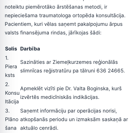
noteiktu piemērotāko ārstēšanas metodi, ir
nepieciešama traumatologa ortopēda konsultācija.
Pacientiem, kuri vēlas saņemt pakalpojumu ārpus
valsts finansējuma rindas, jārīkojas šādi:
Solis
Darbība
1.
Sazināties ar Ziemeļkurzemes reģionālās
Piera
slimnīcas reģistratūru pa tālruni 636 24665.
ksts
2.
Apmeklēt vizīti pie Dr. Valta Boginska, kurš
Konsu
izvērtēs medicīniskās indikācijas.
ltācija
3.
Saņemt informāciju par operācijas norisi,
Plāno
atkopšanās periodu un izmaksām saskaņā ar
šana
aktuālo cenrādi.