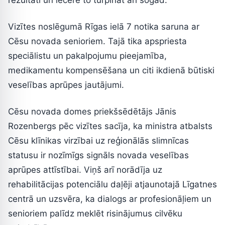
rezultāti un iecere to turpināt arī šogad.
Vizītes noslēgumā Rīgas ielā 7 notika saruna ar
Cēsu novada senioriem. Tajā tika apspriesta
speciālistu un pakalpojumu pieejamība,
medikamentu kompensēšana un citi ikdienā būtiski
veselības aprūpes jautājumi.
Cēsu novada domes priekšsēdētājs Jānis
Rozenbergs pēc vizītes sacīja, ka ministra atbalsts
Cēsu klīnikas virzībai uz reģionālās slimnīcas
statusu ir nozīmīgs signāls novada veselības
aprūpes attīstībai. Viņš arī norādīja uz
rehabilitācijas potenciālu daļēji atjaunotajā Līgatnes
centrā un uzsvēra, ka dialogs ar profesionāļiem un
senioriem palīdz meklēt risinājumus cilvēku