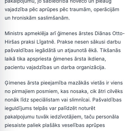
pakalpojumu, jo sabiedrība noveco un pieaug
vajadzība pēc aprūpes pēc traumām, operācijām
un hroniskām saslimšanām.
Ministrs apmeklēja arī ģimenes ārstes Diānas Otto-
Hiršas praksi Līgatnē. Prakse nesen sākusi darbu
pašvaldības iegādātā un atjaunotā ēkā. Tikšanās
laikā tika apspriesta ģimenes ārsta ikdiena,
pacientu vajadzības un darba organizācija.
Ģimenes ārsta pieejamība mazākās vietās ir viens
no pirmajiem posmiem, kas nosaka, cik ātri cilvēks
nonāk līdz speciālistam vai slimnīcai. Pašvaldības
ieguldījums telpās var palīdzēt noturēt
pakalpojumu tuvāk iedzīvotājiem, taču personāla
piesaiste paliek plašāks veselības aprūpes