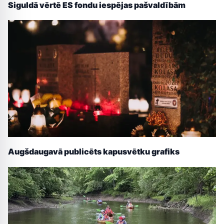
Siguldā vērtē ES fondu iespējas pašvaldībām
Augšdaugavā publicēts kapusvētku grafiks