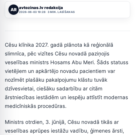
avtozinas.lv redakcija
AR
2026-06-03 19:28
3 MIN. LASĪŠANAS
Cēsu klīnika 2027. gadā plānota kā reģionālā
slimnīca, pēc vizītes Cēsu novadā paziņojis
veselības ministrs Hosams Abu Meri. Šāds statuss
vietējiem un apkārtējo novadu pacientiem var
nozīmēt plašāku pakalpojumu klāstu tuvāk
dzīvesvietai, ciešāku sadarbību ar citām
ārstniecības iestādēm un iespēju attīstīt modernas
medicīniskās procedūras.
Ministrs otrdien, 3. jūnijā, Cēsu novadā tikās ar
veselības aprūpes iestāžu vadību, ģimenes ārsti,