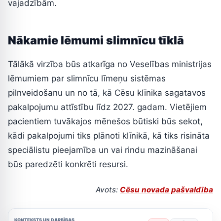
vajadzībām.
Nākamie lēmumi slimnīcu tīklā
Tālākā virzība būs atkarīga no Veselības ministrijas
lēmumiem par slimnīcu līmeņu sistēmas
pilnveidošanu un no tā, kā Cēsu klīnika sagatavos
pakalpojumu attīstību līdz 2027. gadam. Vietējiem
pacientiem tuvākajos mēnešos būtiski būs sekot,
kādi pakalpojumi tiks plānoti klīnikā, kā tiks risināta
speciālistu pieejamība un vai rindu mazināšanai
būs paredzēti konkrēti resursi.
Avots:
Cēsu novada pašvaldība
KONTEKSTS UN DARBĪBAS