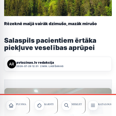
Rēzeknē maijā vairāk dzimušo, mazāk mirušo
Salaspils pacientiem ērtāka
piekļuve veselības aprūpei
avtozinas.lv redakcija
2026-07-29 12:51
2 MIN. LASĪŠANAS
PLŪSMA
KARSTI
MEKLĒT
KATALOGS