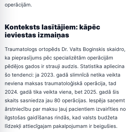
operācijām.
Konteksts lasītājiem: kāpēc
ieviestas izmaiņas
Traumatologs ortopēds Dr. Valts Boginskis skaidro,
ka pieprasījums pēc specializētām operācijām
pēdējos gados ir strauji audzis. Statistika apliecina
šo tendenci: ja 2023. gadā slimnīcā netika veikta
neviena maksas traumatoloģiskā operācija, tad
2024. gadā tika veikta viena, bet 2025. gadā šis
skaits sasniedza jau 80 operācijas. Iespēja saņemt
ārstniecību par maksu ļauj pacientiem izvairīties no
ilgstošas gaidīšanas rindās, kad valsts budžeta
līdzekļi attiecīgajam pakalpojumam ir beigušies.