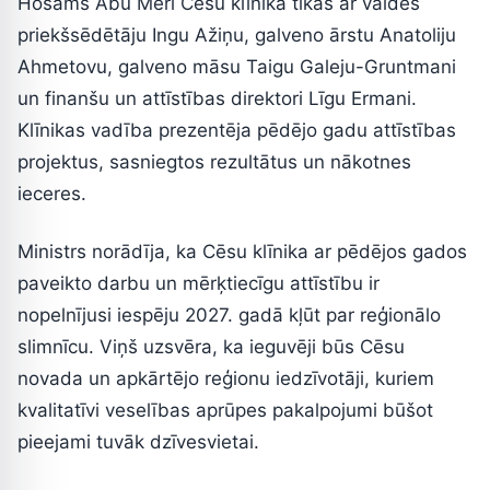
Hosams Abu Meri Cēsu klīnikā tikās ar valdes
priekšsēdētāju Ingu Ažiņu, galveno ārstu Anatoliju
Ahmetovu, galveno māsu Taigu Galeju-Gruntmani
un finanšu un attīstības direktori Līgu Ermani.
Klīnikas vadība prezentēja pēdējo gadu attīstības
projektus, sasniegtos rezultātus un nākotnes
ieceres.
Ministrs norādīja, ka Cēsu klīnika ar pēdējos gados
paveikto darbu un mērķtiecīgu attīstību ir
nopelnījusi iespēju 2027. gadā kļūt par reģionālo
slimnīcu. Viņš uzsvēra, ka ieguvēji būs Cēsu
novada un apkārtējo reģionu iedzīvotāji, kuriem
kvalitatīvi veselības aprūpes pakalpojumi būšot
pieejami tuvāk dzīvesvietai.