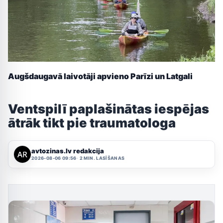
Augšdaugavā laivotāji apvieno Parīzi un Latgali
Ventspilī paplašinātas iespējas
ātrāk tikt pie traumatologa
avtozinas.lv redakcija
2026-08-06 09:56
2 MIN. LASĪŠANAS