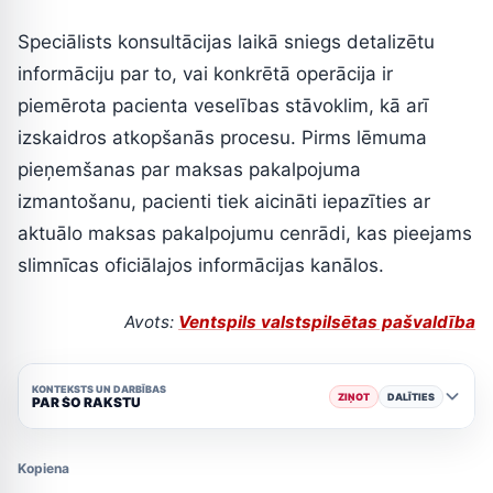
Speciālists konsultācijas laikā sniegs detalizētu
informāciju par to, vai konkrētā operācija ir
piemērota pacienta veselības stāvoklim, kā arī
izskaidros atkopšanās procesu. Pirms lēmuma
pieņemšanas par maksas pakalpojuma
izmantošanu, pacienti tiek aicināti iepazīties ar
aktuālo maksas pakalpojumu cenrādi, kas pieejams
slimnīcas oficiālajos informācijas kanālos.
Avots:
Ventspils valstspilsētas pašvaldība
KONTEKSTS UN DARBĪBAS
ZIŅOT
DALĪTIES
PAR ŠO RAKSTU
Kopiena