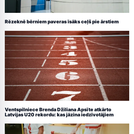
Rēzeknē bērniem paveras īsāks ceļš pie ārstiem
Ventspilniece Brenda Džiliana Apsīte atkārto
Latvijas U20 rekordu: kas jāzina iedzīvotājiem