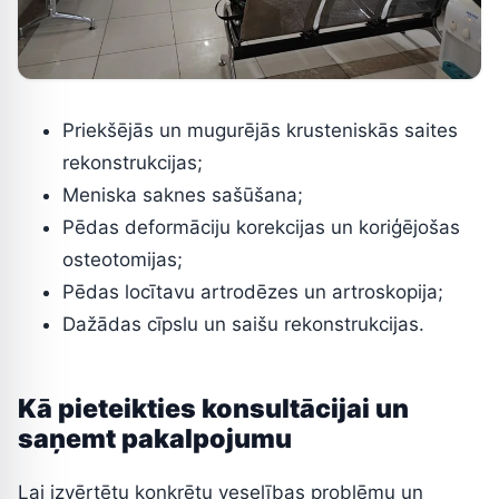
Priekšējās un mugurējās krusteniskās saites
rekonstrukcijas;
Meniska saknes sašūšana;
Pēdas deformāciju korekcijas un koriģējošas
osteotomijas;
Pēdas locītavu artrodēzes un artroskopija;
Dažādas cīpslu un saišu rekonstrukcijas.
Kā pieteikties konsultācijai un
saņemt pakalpojumu
Lai izvērtētu konkrētu veselības problēmu un