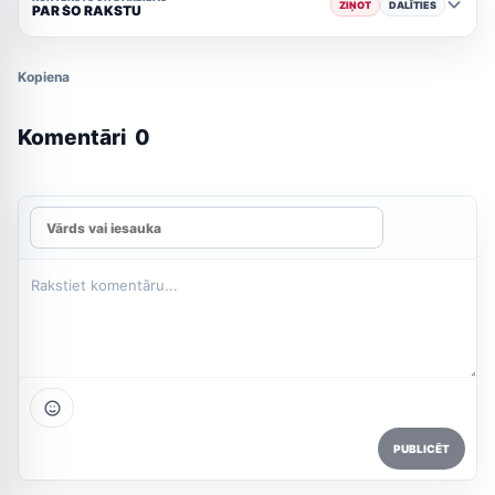
ZIŅOT
DALĪTIES
PAR ŠO RAKSTU
Kopiena
Komentāri
0
PUBLICĒT