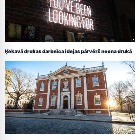
Ķekavā drukas darbnīca idejas pārvērš neona drukā