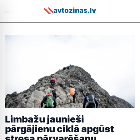
avtozinas.lv
Limbažu jaunieši
pārgājienu ciklā apgūst
stresa pārvarēšanu