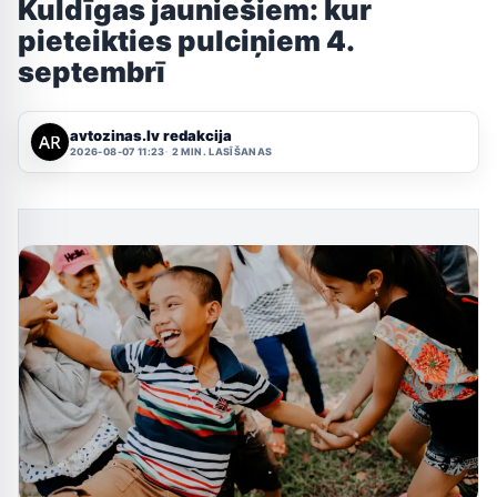
Kuldīgas jauniešiem: kur
pieteikties pulciņiem 4.
septembrī
avtozinas.lv redakcija
2026-08-07 11:23
2 MIN. LASĪŠANAS