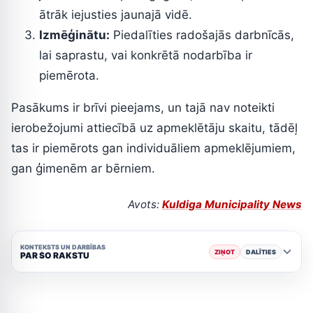
ātrāk iejusties jaunajā vidē.
Izmēģinātu:
Piedalīties radošajās darbnīcās,
lai saprastu, vai konkrētā nodarbība ir
piemērota.
Pasākums ir brīvi pieejams, un tajā nav noteikti
ierobežojumi attiecībā uz apmeklētāju skaitu, tādēļ
tas ir piemērots gan individuāliem apmeklējumiem,
gan ģimenēm ar bērniem.
Avots:
Kuldiga Municipality News
KONTEKSTS UN DARBĪBAS
ZIŅOT
DALĪTIES
PAR ŠO RAKSTU