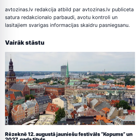
avtozinas.lv redakcija atbild par avtozinas.lv publiceta
satura redakcionalo parbaudi, avotu kontroli un
lasitajiem svarigas informacijas skaidru pasniegsanu.
Vairāk stāstu
Rēzeknē 12. augustā jauniešu festivāls “Kopums” un
2027. gada tituls