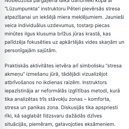
Noslēdzošā pārgājiena laikā dalībnieki kopā ar
“Lūzumpunkta” instruktoru Pēteri pievērsās stresa
atpazīšanai un iekšējā miera meklējumiem. Jaunieši
veica individuālus uzdevumus, tostarp piecas
minūtes ilgus klusuma brīžus jūras krastā, kas
palīdzēja fokusēties uz apkārtējās vides skaņām un
personīgajām sajūtām.
Praktiskās aktivitātes ietvēra arī simbolisku “stresa
akmeņu” izmešanu jūrā, tādējādi vizualizējot
atbrīvošanos no ikdienas raizēm. Instruktors
iepazīstināja ar neformālās izglītības metodi, kurā
tika analizētas trīs stāvokļu zonas – komforta,
stresa un panikas zona. Diskusijās tika apspriesti
rīki, kā saglabāt līdzsvaru dažādās dzīves
situācijās, piemēram, gatavojoties eksāmeniem.