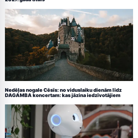
Nedēļas nogale Cēsīs: no viduslaiku dienām līdz
DAGAMBA koncertam: kas jāzina iedzīvotājiem