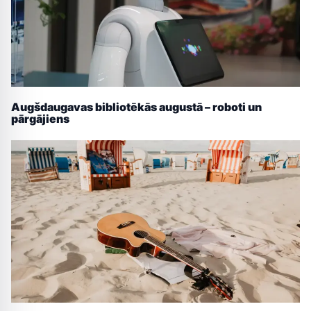
Augšdaugavas bibliotēkās augustā – roboti un
pārgājiens