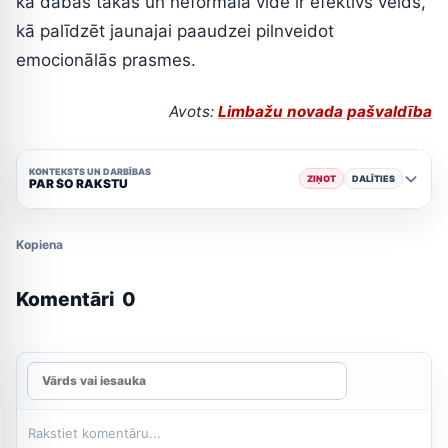
ka dabas takas un neformāla vide ir efektīvs veids,
kā palīdzēt jaunajai paaudzei pilnveidot
emocionālās prasmes.
Avots:
Limbažu novada pašvaldība
KONTEKSTS UN DARBĪBAS
ZIŅOT
DALĪTIES
PAR ŠO RAKSTU
Kopiena
Komentāri
0