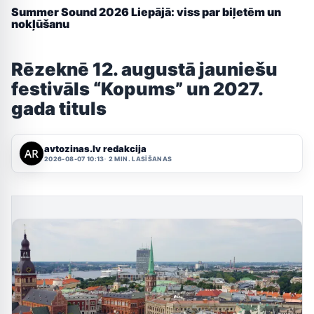
Summer Sound 2026 Liepājā: viss par biļetēm un
nokļūšanu
Rēzeknē 12. augustā jauniešu
festivāls “Kopums” un 2027.
gada tituls
avtozinas.lv redakcija
2026-08-07 10:13
2 MIN. LASĪŠANAS