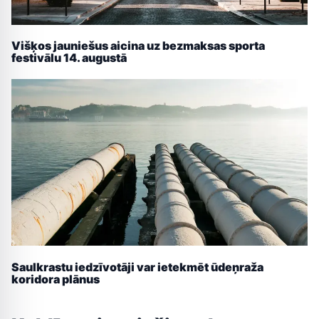
Višķos jauniešus aicina uz bezmaksas sporta
festivālu 14. augustā
Saulkrastu iedzīvotāji var ietekmēt ūdeņraža
koridora plānus