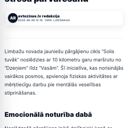
avtozinas.lv redakcija
AR
2026-06-09 12:18
1 MIN. LASĪŠANAS
Limbažu novada jauniešu pārgājienu cikls “Solis
tuvāk” noslēdzies ar 10 kilometru garu maršrutu no
“Dzeņiem” līdz “Vasām”. Šī iniciatīva, kas norisinājās
vairākos posmos, apvienoja fiziskas aktivitātes ar
mērķtiecīgu darbu pie mentālās veselības
stiprināšanas.
Emocionālā noturība dabā