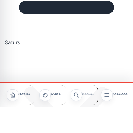
Saturs
PLŪSMA
KARSTI
MEKLĒT
KATALOGS