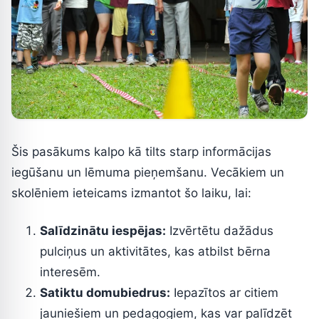
Šis pasākums kalpo kā tilts starp informācijas
iegūšanu un lēmuma pieņemšanu. Vecākiem un
skolēniem ieteicams izmantot šo laiku, lai:
Salīdzinātu iespējas:
Izvērtētu dažādus
pulciņus un aktivitātes, kas atbilst bērna
interesēm.
Satiktu domubiedrus:
Iepazītos ar citiem
jauniešiem un pedagogiem, kas var palīdzēt