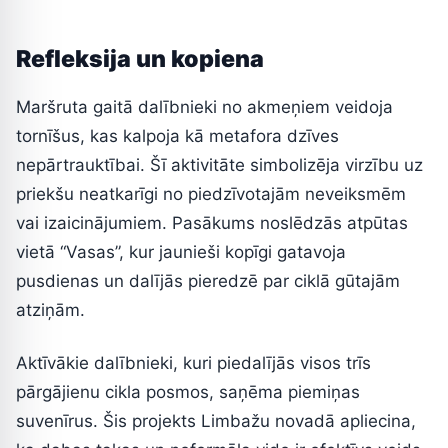
Refleksija un kopiena
Maršruta gaitā dalībnieki no akmeņiem veidoja
tornīšus, kas kalpoja kā metafora dzīves
nepārtrauktībai. Šī aktivitāte simbolizēja virzību uz
priekšu neatkarīgi no piedzīvotajām neveiksmēm
vai izaicinājumiem. Pasākums noslēdzās atpūtas
vietā “Vasas”, kur jaunieši kopīgi gatavoja
pusdienas un dalījās pieredzē par ciklā gūtajām
atziņām.
Aktīvākie dalībnieki, kuri piedalījās visos trīs
pārgājienu cikla posmos, saņēma piemiņas
suvenīrus. Šis projekts Limbažu novadā apliecina,