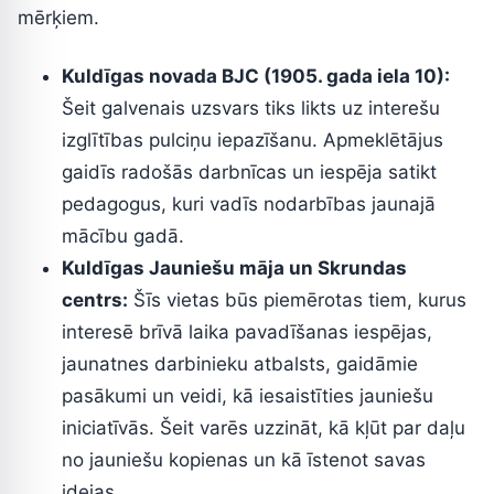
mērķiem.
Kuldīgas novada BJC (1905. gada iela 10):
Šeit galvenais uzsvars tiks likts uz interešu
izglītības pulciņu iepazīšanu. Apmeklētājus
gaidīs radošās darbnīcas un iespēja satikt
pedagogus, kuri vadīs nodarbības jaunajā
mācību gadā.
Kuldīgas Jauniešu māja un Skrundas
centrs:
Šīs vietas būs piemērotas tiem, kurus
interesē brīvā laika pavadīšanas iespējas,
jaunatnes darbinieku atbalsts, gaidāmie
pasākumi un veidi, kā iesaistīties jauniešu
iniciatīvās. Šeit varēs uzzināt, kā kļūt par daļu
no jauniešu kopienas un kā īstenot savas
idejas.