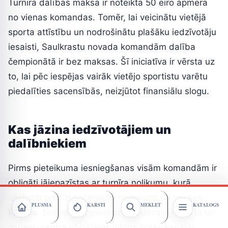
Turnīra dalības maksa ir noteikta 50 eiro apmērā
no vienas komandas. Tomēr, lai veicinātu vietējā
sporta attīstību un nodrošinātu plašāku iedzīvotāju
iesaisti, Saulkrastu novada komandām dalība
čempionātā ir bez maksas. Šī iniciatīva ir vērsta uz
to, lai pēc iespējas vairāk vietējo sportistu varētu
piedalīties sacensībās, neizjūtot finansiālu slogu.
Kas jāzina iedzīvotājiem un
dalībniekiem
Pirms pieteikuma iesniegšanas visām komandām ir
obligāti jāiepazīstas ar turnīra nolikumu, kurā
izklāstīti precīzi sacensību noteikumi un norises
PLŪSMA
KARSTI
MEKLĒT
KATALOGS
kārtība. Nolikums ir pieejams Saulkrastu sporta un
ģimeņu centra oficiālajos informācijas kanālos.