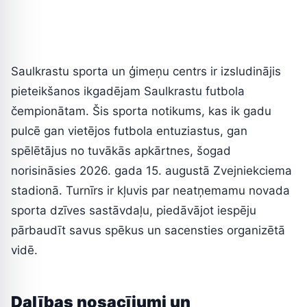
Saulkrastu sporta un ģimeņu centrs ir izsludinājis
pieteikšanos ikgadējam Saulkrastu futbola
čempionātam. Šis sporta notikums, kas ik gadu
pulcē gan vietējos futbola entuziastus, gan
spēlētājus no tuvākās apkārtnes, šogad
norisināsies 2026. gada 15. augustā Zvejniekciema
stadionā. Turnīrs ir kļuvis par neatņemamu novada
sporta dzīves sastāvdaļu, piedāvājot iespēju
pārbaudīt savus spēkus un sacensties organizētā
vidē.
Dalības nosacījumi un