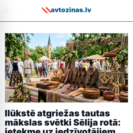
avtozinas.lv
Ilūkstē atgriežas tautas
mākslas svētki Sēlija rotā:
ietekme uz iedzīvotājiem