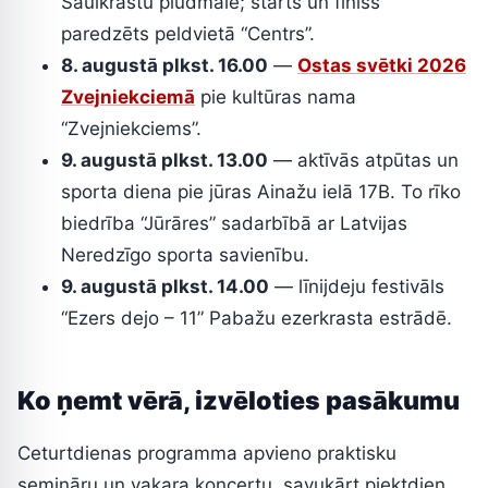
Saulkrastu pludmalē; starts un finišs
paredzēts peldvietā “Centrs”.
8. augustā plkst. 16.00
—
Ostas svētki 2026
Zvejniekciemā
pie kultūras nama
“Zvejniekciems”.
9. augustā plkst. 13.00
— aktīvās atpūtas un
sporta diena pie jūras Ainažu ielā 17B. To rīko
biedrība “Jūrāres” sadarbībā ar Latvijas
Neredzīgo sporta savienību.
9. augustā plkst. 14.00
— līnijdeju festivāls
“Ezers dejo – 11” Pabažu ezerkrasta estrādē.
Ko ņemt vērā, izvēloties pasākumu
Ceturtdienas programma apvieno praktisku
semināru un vakara koncertu, savukārt piektdien