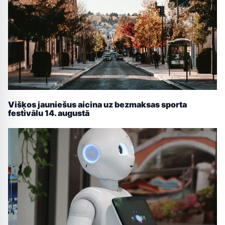
Višķos jauniešus aicina uz bezmaksas sporta
festivālu 14. augustā