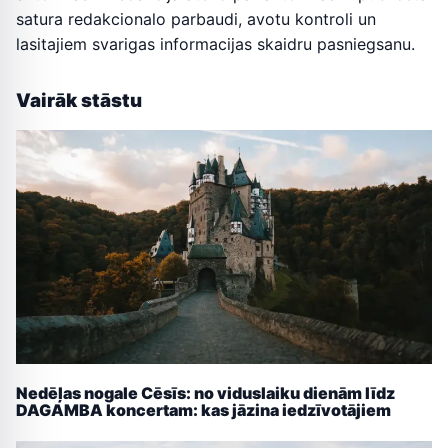
satura redakcionalo parbaudi, avotu kontroli un
lasitajiem svarigas informacijas skaidru pasniegsanu.
Vairāk stāstu
Nedēļas nogale Cēsīs: no viduslaiku dienām līdz
DAGAMBA koncertam: kas jāzina iedzīvotājiem