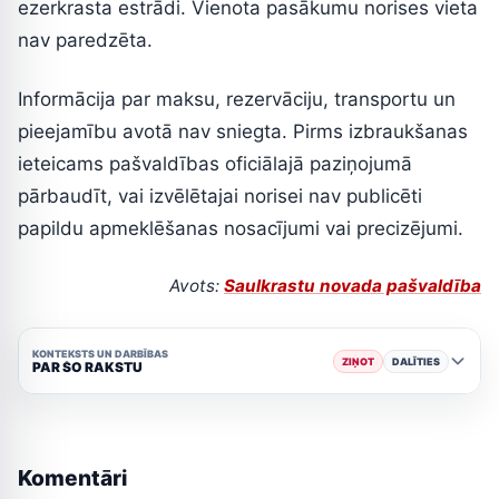
ezerkrasta estrādi. Vienota pasākumu norises vieta
nav paredzēta.
Informācija par maksu, rezervāciju, transportu un
pieejamību avotā nav sniegta. Pirms izbraukšanas
ieteicams pašvaldības oficiālajā paziņojumā
pārbaudīt, vai izvēlētajai norisei nav publicēti
papildu apmeklēšanas nosacījumi vai precizējumi.
Avots:
Saulkrastu novada pašvaldība
KONTEKSTS UN DARBĪBAS
ZIŅOT
DALĪTIES
PAR ŠO RAKSTU
Komentāri