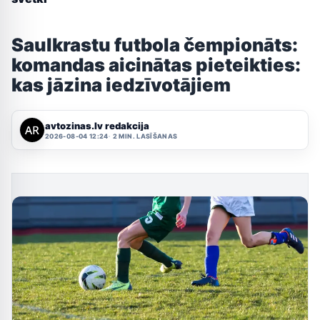
Saulkrastu futbola čempionāts:
komandas aicinātas pieteikties:
kas jāzina iedzīvotājiem
avtozinas.lv redakcija
2026-08-04 12:24
2 MIN. LASĪŠANAS