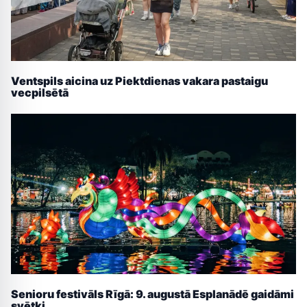
Ventspils aicina uz Piektdienas vakara pastaigu
vecpilsētā
Senioru festivāls Rīgā: 9. augustā Esplanādē gaidāmi
svētki