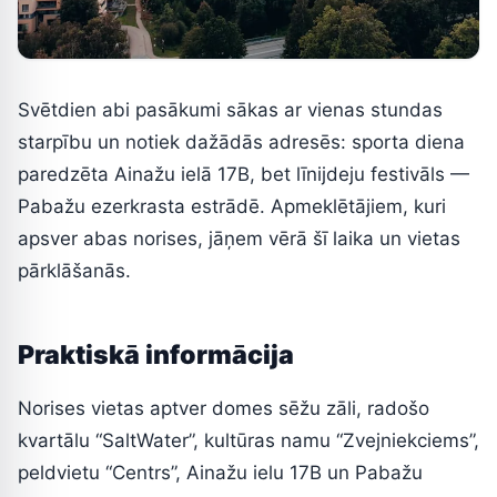
Svētdien abi pasākumi sākas ar vienas stundas
starpību un notiek dažādās adresēs: sporta diena
paredzēta Ainažu ielā 17B, bet līnijdeju festivāls —
Pabažu ezerkrasta estrādē. Apmeklētājiem, kuri
apsver abas norises, jāņem vērā šī laika un vietas
pārklāšanās.
Praktiskā informācija
Norises vietas aptver domes sēžu zāli, radošo
kvartālu “SaltWater”, kultūras namu “Zvejniekciems”,
peldvietu “Centrs”, Ainažu ielu 17B un Pabažu