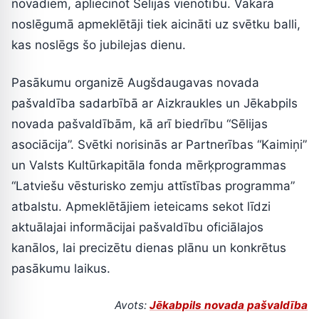
novadiem, apliecinot Sēlijas vienotību. Vakara
noslēgumā apmeklētāji tiek aicināti uz svētku balli,
kas noslēgs šo jubilejas dienu.
Pasākumu organizē Augšdaugavas novada
pašvaldība sadarbībā ar Aizkraukles un Jēkabpils
novada pašvaldībām, kā arī biedrību “Sēlijas
asociācija”. Svētki norisinās ar Partnerības “Kaimiņi”
un Valsts Kultūrkapitāla fonda mērķprogrammas
“Latviešu vēsturisko zemju attīstības programma”
atbalstu. Apmeklētājiem ieteicams sekot līdzi
aktuālajai informācijai pašvaldību oficiālajos
kanālos, lai precizētu dienas plānu un konkrētus
pasākumu laikus.
Avots:
Jēkabpils novada pašvaldība