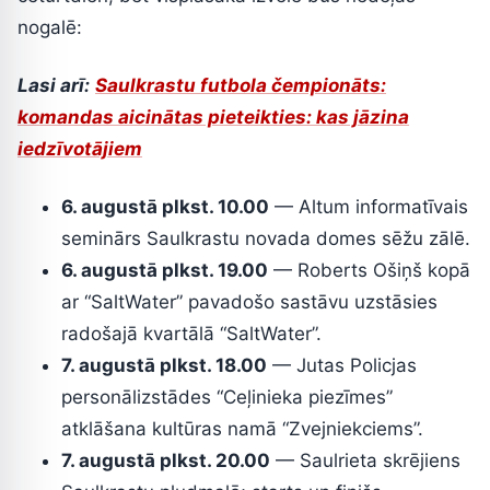
nogalē:
Lasi arī:
Saulkrastu futbola čempionāts:
komandas aicinātas pieteikties: kas jāzina
iedzīvotājiem
6. augustā plkst. 10.00
— Altum informatīvais
seminārs Saulkrastu novada domes sēžu zālē.
6. augustā plkst. 19.00
— Roberts Ošiņš kopā
ar “SaltWater” pavadošo sastāvu uzstāsies
radošajā kvartālā “SaltWater”.
7. augustā plkst. 18.00
— Jutas Policjas
personālizstādes “Ceļinieka piezīmes”
atklāšana kultūras namā “Zvejniekciems”.
7. augustā plkst. 20.00
— Saulrieta skrējiens