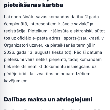
pieteikšanās kārtība
Lai nodrošinātu savas komandas dalību šī gada
čempionātā, interesentiem ir jāveic savlaicīga
reģistrācija. Pieteikumi ir jāiesūta elektroniski, sūtot
tos uz oficiālo e-pasta adresi: sports@saulkrasti.lv.
Organizatori uzsver, ka pieteikšanās termiņš ir
2026. gada 13. augusts (ieskaitot). Pēc šī datuma
pieteikumi vairs netiks pieņemti, tādēļ komandām
tiek ieteikts neatlikt dokumentu iesniegšanu uz
pēdējo brīdi, lai izvairītos no neparedzētiem
kavējumiem.
Dalības maksa un atvieglojumi