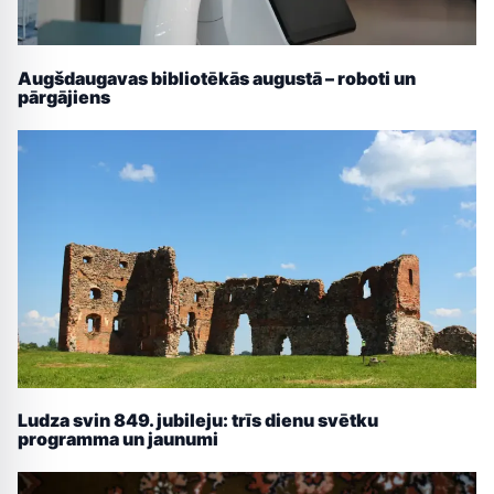
Augšdaugavas bibliotēkās augustā – roboti un
pārgājiens
Ludza svin 849. jubileju: trīs dienu svētku
programma un jaunumi