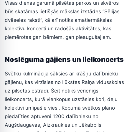
Visas dienas garumā pilsētas parkos un skvēros
būs skatāmas lietišķās mākslas izstādes “Sēlijas
dvēseles raksti”, kā arī notiks amatiermākslas
kolektīvu koncerti un radošās aktivitātes, kas
piemērotas gan bērniem, gan pieaugušajiem.
Noslēguma gājiens un lielkoncerts
Svētku kulminācija sāksies ar krāšņu dalībnieku
gājienu, kas virzīsies no Ilūkstes Raiņa vidusskolas
uz pilsētas estrādi. Šeit notiks vērienīgs
lielkoncerts, kurā vienkopus uzstāsies kori, deju
kolektīvi un īpašie viesi. Kopumā svētkos plāno
piedalīties aptuveni 1200 dalībnieku no
Augšdaugavas, Aizkraukles un Jēkabpils