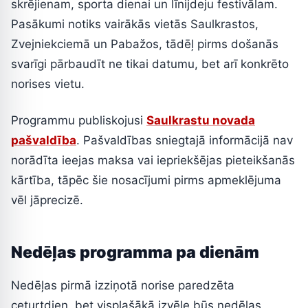
skrējienam, sporta dienai un līnijdeju festivālam.
Pasākumi notiks vairākās vietās Saulkrastos,
Zvejniekciemā un Pabažos, tādēļ pirms došanās
svarīgi pārbaudīt ne tikai datumu, bet arī konkrēto
norises vietu.
Programmu publiskojusi
Saulkrastu novada
pašvaldība
. Pašvaldības sniegtajā informācijā nav
norādīta ieejas maksa vai iepriekšējas pieteikšanās
kārtība, tāpēc šie nosacījumi pirms apmeklējuma
vēl jāprecizē.
Nedēļas programma pa dienām
Nedēļas pirmā izziņotā norise paredzēta
ceturtdien, bet visplašākā izvēle būs nedēļas