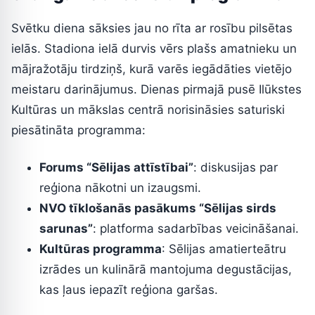
Svētku diena sāksies jau no rīta ar rosību pilsētas
ielās. Stadiona ielā durvis vērs plašs amatnieku un
mājražotāju tirdziņš, kurā varēs iegādāties vietējo
meistaru darinājumus. Dienas pirmajā pusē Ilūkstes
Kultūras un mākslas centrā norisināsies saturiski
piesātināta programma:
Forums “Sēlijas attīstībai”
: diskusijas par
reģiona nākotni un izaugsmi.
NVO tīklošanās pasākums “Sēlijas sirds
sarunas”
: platforma sadarbības veicināšanai.
Kultūras programma
: Sēlijas amatierteātru
izrādes un kulinārā mantojuma degustācijas,
kas ļaus iepazīt reģiona garšas.