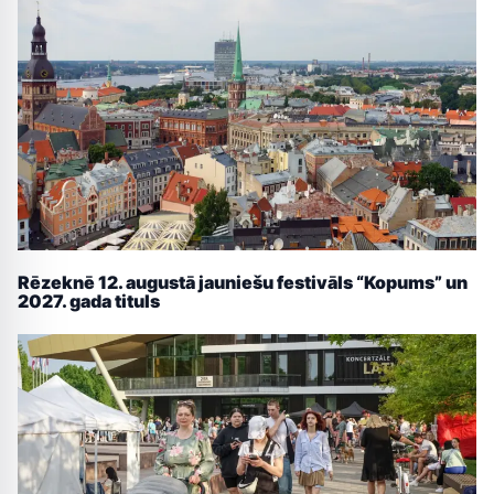
Rēzeknē 12. augustā jauniešu festivāls “Kopums” un
2027. gada tituls