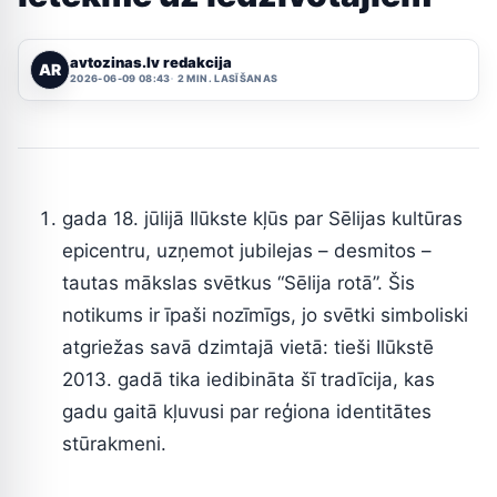
avtozinas.lv redakcija
AR
2026-06-09 08:43
2 MIN. LASĪŠANAS
gada 18. jūlijā Ilūkste kļūs par Sēlijas kultūras
epicentru, uzņemot jubilejas – desmitos –
tautas mākslas svētkus “Sēlija rotā”. Šis
notikums ir īpaši nozīmīgs, jo svētki simboliski
atgriežas savā dzimtajā vietā: tieši Ilūkstē
2013. gadā tika iedibināta šī tradīcija, kas
gadu gaitā kļuvusi par reģiona identitātes
stūrakmeni.