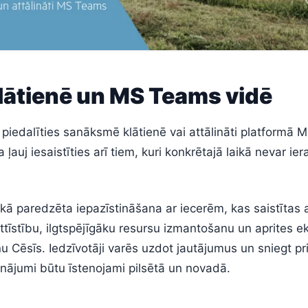
lātienē un MS Teams vidē
s piedalīties sanāksmē klātienē vai attālināti platformā
a ļauj iesaistīties arī tiem, kuri konkrētajā laikā nevar ier
kā paredzēta iepazīstināšana ar iecerēm, kas saistītas 
attīstību, ilgtspējīgāku resursu izmantošanu un aprites 
nu Cēsīs. Iedzīvotāji varēs uzdot jautājumus un sniegt p
isinājumi būtu īstenojami pilsētā un novadā.