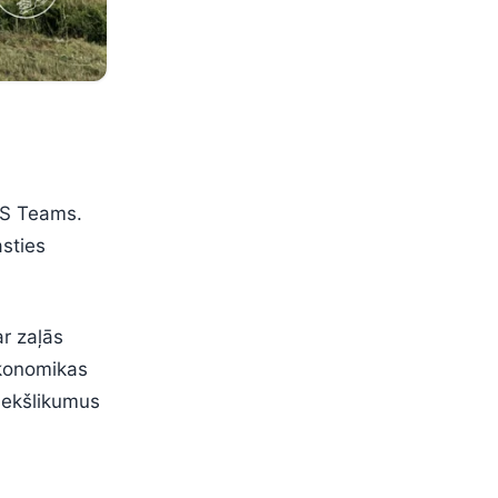
 MS Teams.
asties
ar zaļās
ekonomikas
riekšlikumus