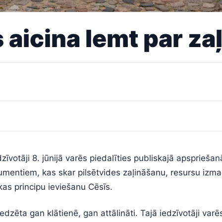
 aicina lemt par za
īvotāji 8. jūnijā varēs piedalīties publiskajā apspriešan
mentiem, kas skar pilsētvides zaļināšanu, resursu izm
as principu ieviešanu Cēsīs.
dzēta gan klātienē, gan attālināti. Tajā iedzīvotāji varē