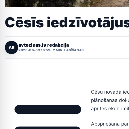
Cēsīs iedzīvotājus
avtozinas.lv redakcija
AR
2026-06-03 16:59
2 MIN. LASĪŠANAS
Cēsu novada iedz
plānošanas doku
aprites ekonomik
Apspriešana pare