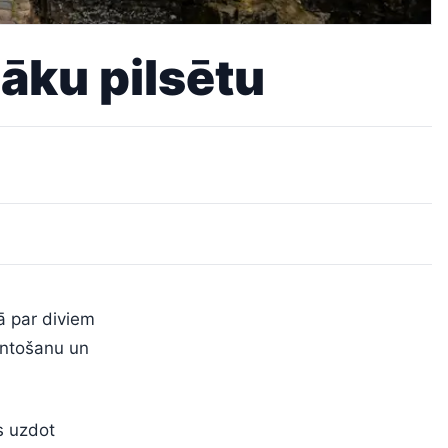
ļāku pilsētu
ā par diviem
antošanu un
s uzdot