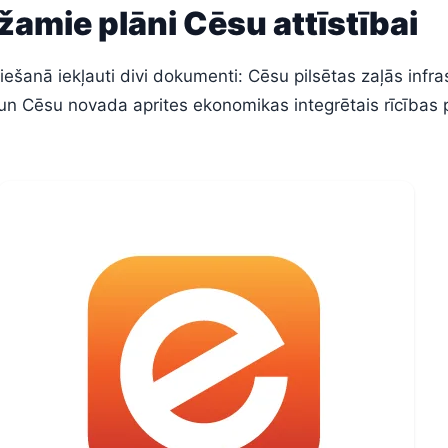
amie plāni Cēsu attīstībai
iešanā iekļauti divi dokumenti: Cēsu pilsētas zaļās infra
 un Cēsu novada aprites ekonomikas integrētais rīcības