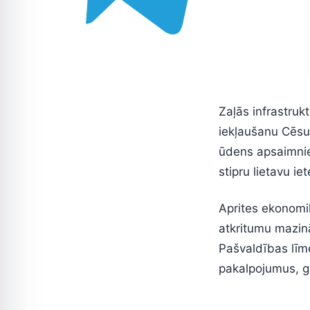
Zaļās infrastruk
iekļaušanu Cēsu 
ūdens apsaimnie
stipru lietavu ie
Aprites ekonomik
atkritumu mazinā
Pašvaldības līm
pakalpojumus, g