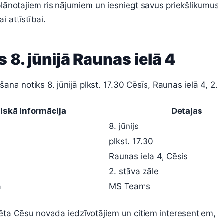
plānotajiem risinājumiem un iesniegt savus priekšlikumu
 attīstībai.
 8. jūnijā Raunas ielā 4
ana notiks 8. jūnijā plkst. 17.30 Cēsīs, Raunas ielā 4, 2.
iskā informācija
Detaļas
8. jūnijs
plkst. 17.30
Raunas iela 4, Cēsis
2. stāva zāle
a
MS Teams
ēta Cēsu novada iedzīvotājiem un citiem interesentiem, 