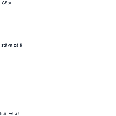
s Cēsu
 stāva zālē.
kuri vēlas