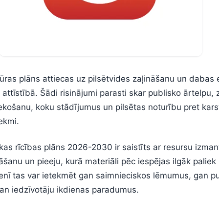
tūras plāns attiecas uz pilsētvides zaļināšanu un dabas
attīstībā. Šādi risinājumi parasti skar publisko ārtelpu, 
košanu, koku stādījumus un pilsētas noturību pret kar
tekmi.
as rīcības plāns 2026-2030 ir saistīts ar resursu izma
šanu un pieeju, kurā materiāli pēc iespējas ilgāk paliek 
enī tas var ietekmēt gan saimnieciskos lēmumus, gan p
an iedzīvotāju ikdienas paradumus.