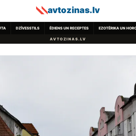
avtozinas.lv
ŪTA
DZĪVESSTILS
ĒDIENS UN RECEPTES
EZOTĒRIKA UN HOR
AVTOZINAS.LV