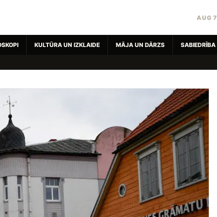
AUG 7
OSKOPI
KULTŪRA UN IZKLAIDE
MĀJA UN DĀRZS
SABIEDRĪBA