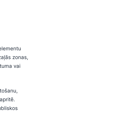
 elementu
zaļās zonas,
stuma vai
ntošanu,
apritē.
ubliskos