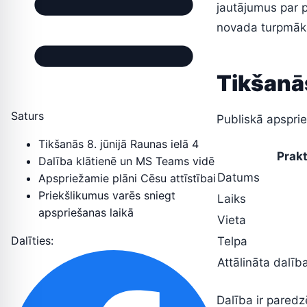
jautājumus par 
novada turpmākai
Tikšanās
Saturs
Publiskā apsprieš
Tikšanās 8. jūnijā Raunas ielā 4
Prakt
Dalība klātienē un MS Teams vidē
Datums
Apspriežamie plāni Cēsu attīstībai
Priekšlikumus varēs sniegt
Laiks
apspriešanas laikā
Vieta
Dalīties:
Telpa
Attālināta dalīb
Dalība ir paredz