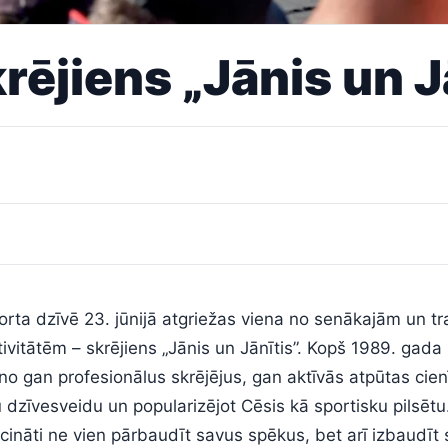
rējiens „Jānis un J
ta dzīvē 23. jūnijā atgriežas viena no senākajām un tr
vitātēm – skrējiens „Jānis un Jānītis”. Kopš 1989. gada 
 gan profesionālus skrējējus, gan aktīvās atpūtas cienī
u dzīvesveidu un popularizējot Cēsis kā sportisku pilsēt
aicināti ne vien pārbaudīt savus spēkus, bet arī izbaudīt