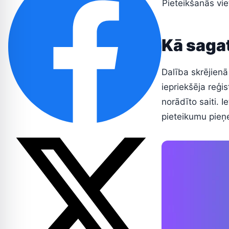
Pieteikšanās vi
Kā sagat
Dalība skrējienā
iepriekšēja reģis
norādīto saiti. I
pieteikumu pieņe