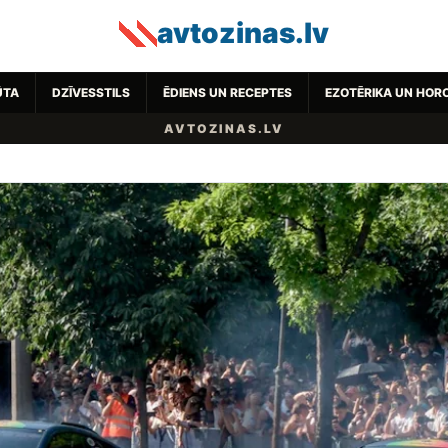
avtozinas.lv
ŪTA
DZĪVESSTILS
ĒDIENS UN RECEPTES
EZOTĒRIKA UN HOR
AVTOZINAS.LV