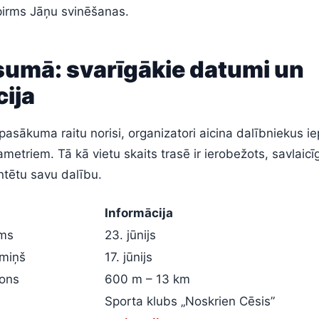
pirms Jāņu svinēšanas.
sumā: svarīgākie datumi un
ija
pasākuma raitu norisi, organizatori aicina dalībniekus ie
etriem. Tā kā vietu skaits trasē ir ierobežots, savlaicīg
antētu savu dalību.
Informācija
ms
23. jūnijs
rmiņš
17. jūnijs
zons
600 m – 13 km
Sporta klubs „Noskrien Cēsis”