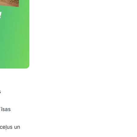
s
 īsas
ceļus un