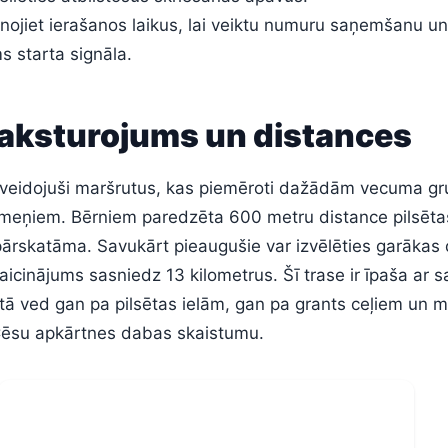
nojiet ierašanos laikus, lai veiktu numuru saņemšanu un
s starta signāla.
raksturojums un distances
 izveidojuši maršrutus, kas piemēroti dažādām vecuma g
īmeņiem. Bērniem paredzēta 600 metru distance pilsēta
pārskatāma. Savukārt pieaugušie var izvēlēties garākas 
zaicinājums sasniedz 13 kilometrus. Šī trase ir īpaša ar 
tā ved gan pa pilsētas ielām, gan pa grants ceļiem un 
 Cēsu apkārtnes dabas skaistumu.