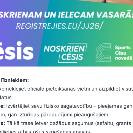
alībniekiem:
pmeklējiet oficiālo pieteikšanās vietni un aizpildiet visu
atus.
e:
Izvērtējiet savu fizisko sagatavotību – pieejamas gan
em, gan izturības pārbaudījumi pieaugušajiem.
s:
Tā kā trase ietver dažādus segumus (asfaltu, grants 
ēlieties atbilstošus skriešanas apavus.