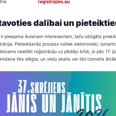
etne
registrejies.eu
avoties dalībai un pieteiktie
 ir pieejama ikvienam interesentam, taču obligāts priekš
trācija. Pieteikšanās process notiek elektroniski, izmanto
eteicams neatlikt reģistrāciju uz pēdējo brīdi, jo pēc 17. jū
mšana tiks slēgta, un vietu skaits var tikt izsmelts ātrāk