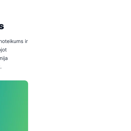
s
noteikums ir
jot
nija
.