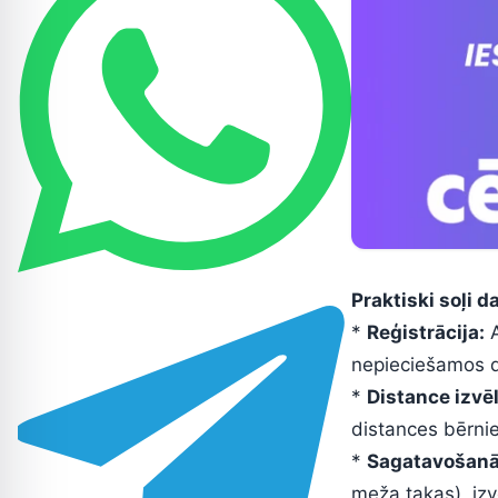
Praktiski soļi d
*
Reģistrācija:
A
nepieciešamos d
*
Distance izvēl
distances bērni
*
Sagatavošanā
meža takas), izv