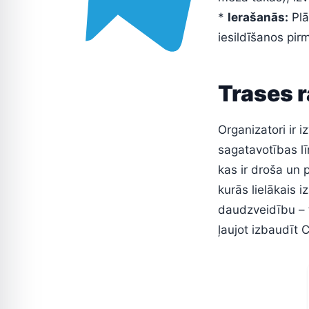
*
Ierašanās:
Plā
iesildīšanos pirm
Trases 
Organizatori ir
sagatavotības l
kas ir droša un 
kurās lielākais i
daudzveidību – 
ļaujot izbaudīt