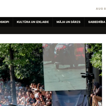
AUG 8
OSKOPI
KULTŪRA UN IZKLAIDE
MĀJA UN DĀRZS
SABIEDRĪBA