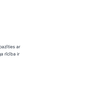
pazīties ar
a rīcība ir