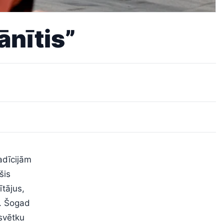
ānītis”
adīcijām
šis
tājus,
u. Šogad
 svētku