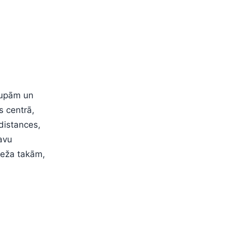
rupām un
s centrā,
distances,
savu
meža takām,