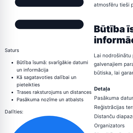
atmosfēru tieši 
Būtība ī
informāc
Saturs
Lai nodrošinātu 
Būtība īsumā: svarīgākie datumi
galvenajiem param
un informācija
būtiska, lai gar
Kā sagatavoties dalībai un
pieteikties
Detaļa
Trases raksturojums un distances
Pasākuma datu
Pasākuma nozīme un atbalsts
Reģistrācijas te
Dalīties:
Distanču diapa
Organizators