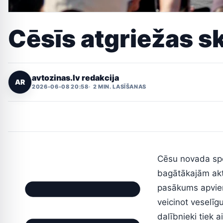
Cēsīs atgriežas sk
avtozinas.lv redakcija
AR
2026-06-08 20:58
2 MIN. LASĪŠANAS
Cēsu novada spor
bagātākajām akti
pasākums apvieno
veicinot veselīg
dalībnieki tiek 