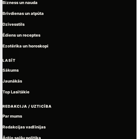
Bizness un nauda
Brīvdienas un atpūta
Dzīvesstils
Ēdiens un receptes
Ezotērika un horoskopi
LASĪT
Sākums
Jaunākās
Top Lasītākie
REDAKCIJA / UZTICĪBA
Par mums
Redakcijas vadlīnijas
Ārējo saišu politika