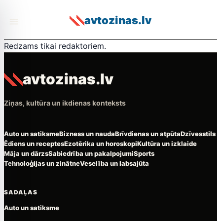
avtozinas.lv
AI redaktora rinda
Redzams tikai redaktoriem.
avtozinas.lv
Ziņas, kultūra un ikdienas konteksts
Auto un satiksme
Bizness un nauda
Brīvdienas un atpūta
Dzīvesstils
Ēdiens un receptes
Ezotērika un horoskopi
Kultūra un izklaide
Māja un dārzs
Sabiedrība un pakalpojumi
Sports
Tehnoloģijas un zinātne
Veselība un labsajūta
SADAĻAS
Auto un satiksme